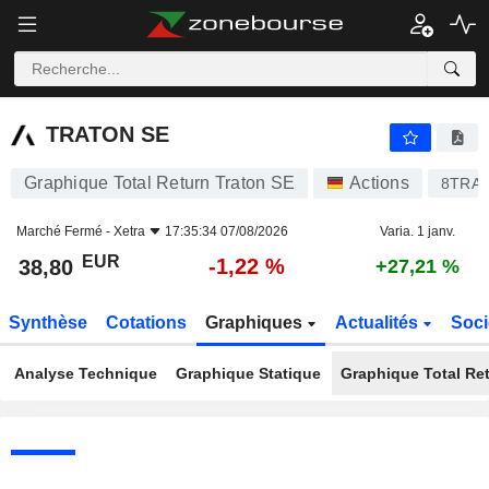
TRATON SE
38,80
€
-1,22 %
TRATON SE
Graphique Total Return Traton SE
Actions
8TRA
Marché Fermé -
Xetra
17:35:34 07/08/2026
Varia. 1 janv.
EUR
-1,22 %
38,80
+27,21 %
Synthèse
Cotations
Graphiques
Actualités
Soci
Analyse Technique
Graphique Statique
Graphique Total Re