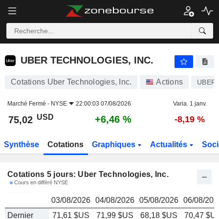
UBER TECHNOLOGIES, INC.
75,02
$
UBER TECHNOLOGIES, INC.
Cotations Uber Technologies, Inc.
Actions
UBER
Marché Fermé -
NYSE
22:00:03 07/08/2026
Varia. 1 janv.
USD
+6,46 %
75,02
-8,19 %
Synthèse
Cotations
Graphiques
Actualités
Soci
Cotations 5 jours: Uber Technologies, Inc.
Cours en différé NYSE
03/08/2026
04/08/2026
05/08/2026
06/08/202
Dernier
71,61 $US
71,99 $US
68,18 $US
70,47 $U