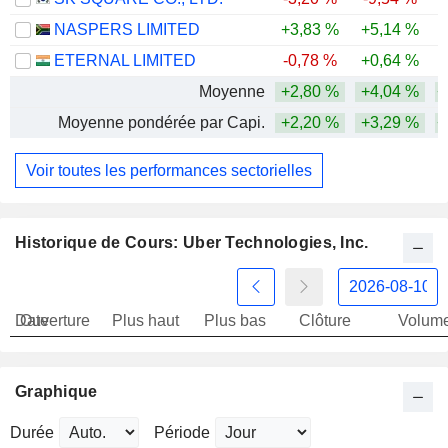
NASPERS LIMITED
+3,83 %
+5,14 %
-
ETERNAL LIMITED
-0,78 %
+0,64 %
Moyenne
+2,80 %
+4,04 %
+
Moyenne pondérée par Capi.
+2,20 %
+3,29 %
+
Voir toutes les performances sectorielles
Historique de Cours: Uber Technologies, Inc.
Date
Ouverture
Plus haut
Plus bas
Clôture
Volum
Graphique
Durée
Période