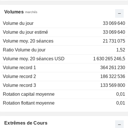
Volumes
marchés
Volume du jour
33 069 640
Volume du jour estimé
33 069 640
Volume moy. 20 séances
21 731 075
Ratio Volume du jour
1,52
Volume moy. 20 séances USD
1 630 265 246,5
Volume record 1
364 261 230
Volume record 2
186 322 536
Volume record 3
133 569 800
Rotation capital moyenne
0,01
Rotation flottant moyenne
0,01
Extrêmes de Cours