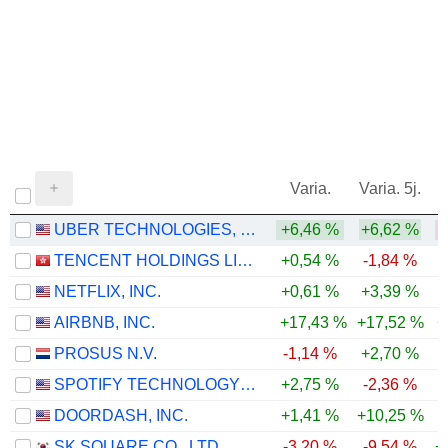
Varia.
Varia. 5j.
UBER TECHNOLOGIES, INC.
+6,46 %
+6,62 %
-
TENCENT HOLDINGS LIMITED
+0,54 %
-1,84 %
-
NETFLIX, INC.
+0,61 %
+3,39 %
-
AIRBNB, INC.
+17,43 %
+17,52 %
+
PROSUS N.V.
-1,14 %
+2,70 %
-
SPOTIFY TECHNOLOGY S.A.
+2,75 %
-2,36 %
-
DOORDASH, INC.
+1,41 %
+10,25 %
-
SK SQUARE CO., LTD.
-3,20 %
-9,54 %
+