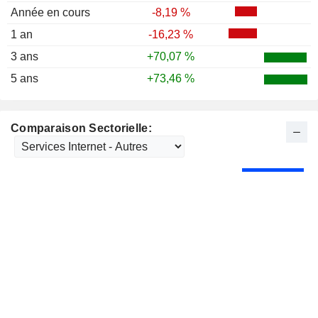
Année en cours
-8,19 %
1 an
-16,23 %
3 ans
+70,07 %
5 ans
+73,46 %
Comparaison Sectorielle: