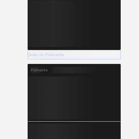
Suite du Palmarès
Palmarès