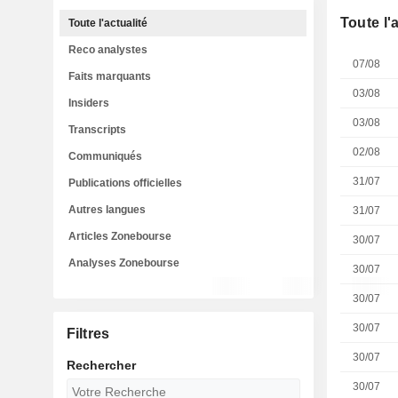
Toute l'
Toute l'actualité
Reco analystes
07/08
Faits marquants
03/08
Insiders
03/08
Transcripts
02/08
Communiqués
31/07
Publications officielles
Autres langues
31/07
Articles Zonebourse
30/07
Analyses Zonebourse
30/07
30/07
30/07
Filtres
30/07
Rechercher
30/07