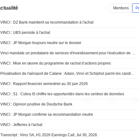
actualité
Mentions
P
VINCI : DZ Bank maintient sa recommandation à l'achat
VINCI : UBS persiste à l'achat
VINCI : JP Morgan toujours neutre sur le dossier
Vinci mandate un prestataire de services d'investissement pour l'exécution de son programme de rachat d'actions
VINCI : Mise en œuvre du programme de rachat d’actions propres
Privatisation de l'aéroport de Catane : Adani, Vinci et Schiphol parmi les candidats retenus
VINCI : Rapport financier semestriel au 30 juin 2026
VINCI : S1 : Cobra IS chiffre les opportunités dans les centres de données
VINCI : Opinion positive de Deutsche Bank
VINCI : JP Morgan confirme sa recommandation neutre
VINCI : Jefferies à l'achat
Transcript : Vinci SA, H1 2026 Earnings Call, Jul 30, 2026