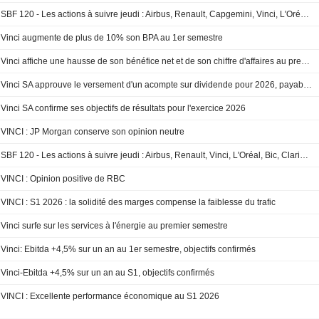
SBF 120 - Les actions à suivre jeudi : Airbus, Renault, Capgemini, Vinci, L'Oréal, Sanofi, Technip Energies, Schneider Electric, Bouygues, Accor, Stellantis, Veolia
Vinci augmente de plus de 10% son BPA au 1er semestre
Vinci affiche une hausse de son bénéfice net et de son chiffre d'affaires au premier semestre
Vinci SA approuve le versement d'un acompte sur dividende pour 2026, payable le 15 octobre 2026
Vinci SA confirme ses objectifs de résultats pour l'exercice 2026
VINCI : JP Morgan conserve son opinion neutre
SBF 120 - Les actions à suivre jeudi : Airbus, Renault, Vinci, L'Oréal, Bic, Clariane, Emeis, Groupe ADP, FDJ United
VINCI : Opinion positive de RBC
VINCI : S1 2026 : la solidité des marges compense la faiblesse du trafic
Vinci surfe sur les services à l'énergie au premier semestre
Vinci: Ebitda +4,5% sur un an au 1er semestre, objectifs confirmés
Vinci-Ebitda +4,5% sur un an au S1, objectifs confirmés
VINCI : Excellente performance économique au S1 2026