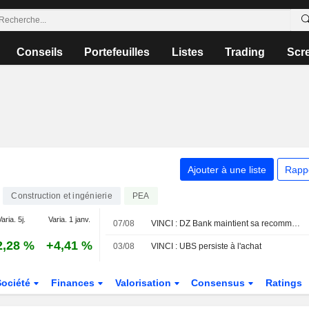
Conseils
Portefeuilles
Listes
Trading
Scr
Ajouter à une liste
Rapp
Construction et ingénierie
PEA
aria. 5j.
Varia. 1 janv.
07/08
VINCI : DZ Bank maintient sa recommandation à l'achat
2,28 %
+4,41 %
03/08
VINCI : UBS persiste à l'achat
Société
Finances
Valorisation
Consensus
Ratings