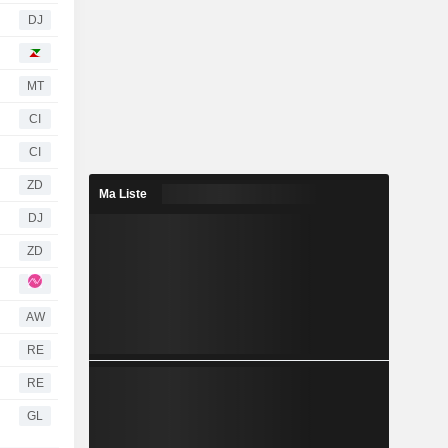
DJ
MT
CI
CI
ZD
Ma Liste
DJ
ZD
AW
RE
RE
GL