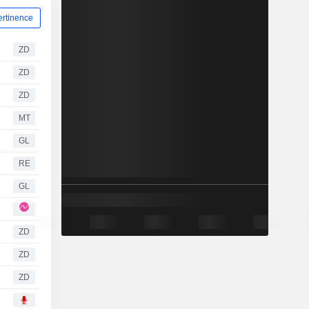
ertinence
ZD
ZD
ZD
MT
GL
RE
GL
ZD
ZD
ZD