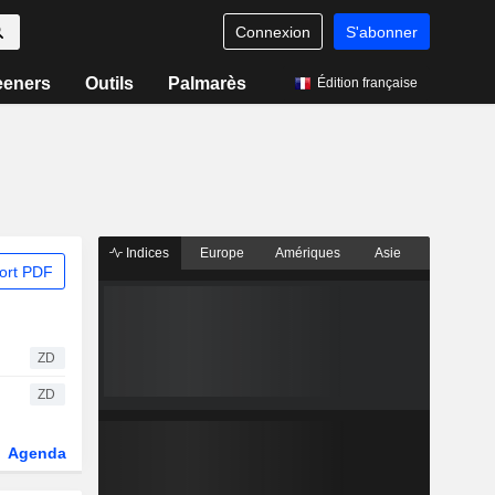
Connexion
S'abonner
eeners
Outils
Palmarès
Édition française
Indices
Europe
Amériques
Asie
ort PDF
ZD
ZD
Agenda
Secteur
Dérivés
Fonds et ETFs