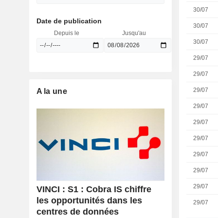
30/07
Date de publication
30/07
Depuis le
Jusqu'au
30/07
29/07
29/07
29/07
A la une
29/07
29/07
29/07
29/07
29/07
29/07
VINCI : S1 : Cobra IS chiffre
les opportunités dans les
29/07
centres de données