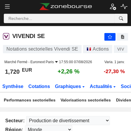
VIVENDI SE
1,720
€
+2,26 %
VIVENDI SE
Notations sectorielles Vivendi SE
Actions
VIV
Marché Fermé -
Euronext Paris
17:55:00 07/08/2026
Varia. 1 janv.
EUR
+2,26 %
1,720
-27,30 %
Synthèse
Cotations
Graphiques
Actualités
Soci
Performances sectorielles
Valorisations sectorielles
Dividen
Secteur:
Région: