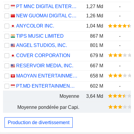
PT MNC DIGITAL ENTERTAINMENT TBK
1,27 Md
-
NEW GUOMAI DIGITAL CULTURE CO., LTD.
1,26 Md
-
ANYCOLOR INC.
1,04 Md
TIPS MUSIC LIMITED
867 M
-
ANGEL STUDIOS, INC.
801 M
-
COVER CORPORATION
679 M
RESERVOIR MEDIA, INC.
667 M
-
MAOYAN ENTERTAINMENT
658 M
PT.MD ENTERTAINMENT TBK
602 M
-
Moyenne
3,64 Md
Moyenne pondérée par Capi.
Production de divertissement