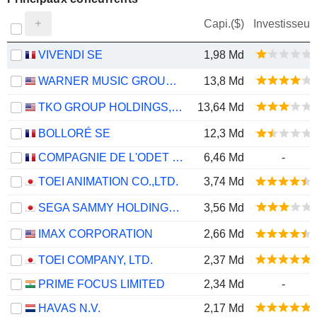
Capi.($)
Investisseur
VIVENDI SE
1,98 Md
WARNER MUSIC GROUP CORP.
13,8 Md
TKO GROUP HOLDINGS, INC.
13,64 Md
BOLLORÉ SE
12,3 Md
COMPAGNIE DE L'ODET SE
6,46 Md
-
TOEI ANIMATION CO.,LTD.
3,74 Md
SEGA SAMMY HOLDINGS INC.
3,56 Md
IMAX CORPORATION
2,66 Md
TOEI COMPANY, LTD.
2,37 Md
PRIME FOCUS LIMITED
2,34 Md
-
HAVAS N.V.
2,17 Md