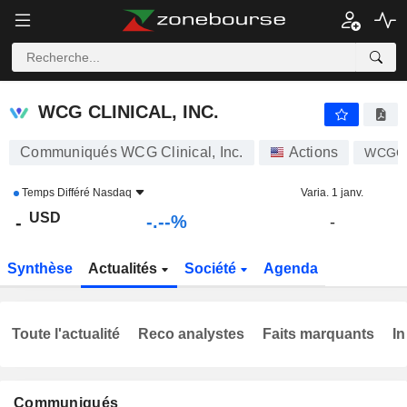
-.-
WCG CLINICAL, INC.
-
$
-
%
WCG CLINICAL, INC.
Communiqués WCG Clinical, Inc.
Actions
WCGC
Temps Différé
Nasdaq
Varia. 1 janv.
USD
-.--%
-
-
Synthèse
Actualités
Société
Agenda
Toute l'actualité
Reco analystes
Faits marquants
In
Communiqués