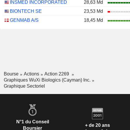
INSMED INCORPORATED
28,63 Md
BIONTECH SE
23,53 Md
GENMAB A/S
18,45 Md
Bourse
Actions
Action 2269
Graphiques WuXi Biologics (Cayman) Inc.
Graphique Sectoriel
N°1 du Conseil
+ de 20 ans
Boursier