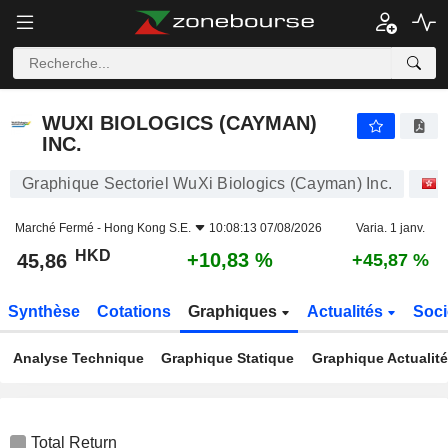
WUXI BIOLOGICS (CAYMAN) INC.
45,86
$
+10,83 %
WUXI BIOLOGICS (CAYMAN)
INC.
Graphique Sectoriel WuXi Biologics (Cayman) Inc.
Marché Fermé -
Hong Kong S.E.
10:08:13 07/08/2026
Varia. 1 janv.
HKD
+10,83 %
45,86
+45,87 %
Synthèse
Cotations
Graphiques
Actualités
Soci
Analyse Technique
Graphique Statique
Graphique Actualit
Total Return