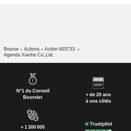
Bourse
Actions
Action 603733
Agenda Xianhe Co.,Ltd.
N°1 du Conseil
+ de 20 ans
Boursier
à vos côtés
+ 1 300 000