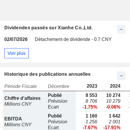
Dividendes passés sur Xianhe Co.,Ltd.
02/07/2026
Détachement de dividende - 0.7 CNY
Voir plus
Historique des publications annuelles
2023
2024
Période Fiscale
Décembre
Publié
8 553
10 274
Chiffre d'affaires
Prévision
8 706
10 279
Millions CNY
Ecart
-1.75%
-0.06%
Publié
1 160
1 642
EBITDA
Prévision
1 256
2 001
Millions CNY
Ecart
-7.67%
-17.91%