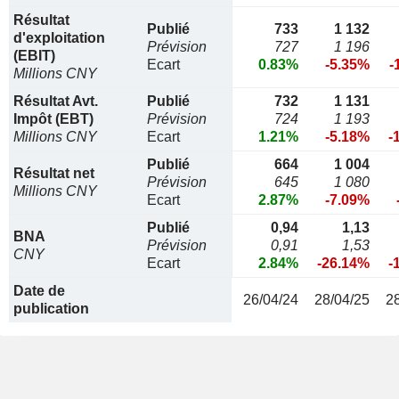
Résultat
Publié
733
1 132
d'exploitation
Prévision
727
1 196
(EBIT)
Ecart
0.83%
-5.35%
-
Millions CNY
Résultat Avt.
Publié
732
1 131
Impôt (EBT)
Prévision
724
1 193
Millions CNY
Ecart
1.21%
-5.18%
-
Publié
664
1 004
Résultat net
Prévision
645
1 080
Millions CNY
Ecart
2.87%
-7.09%
Publié
0,94
1,13
BNA
Prévision
0,91
1,53
CNY
Ecart
2.84%
-26.14%
-
Date de
26/04/24
28/04/25
2
publication