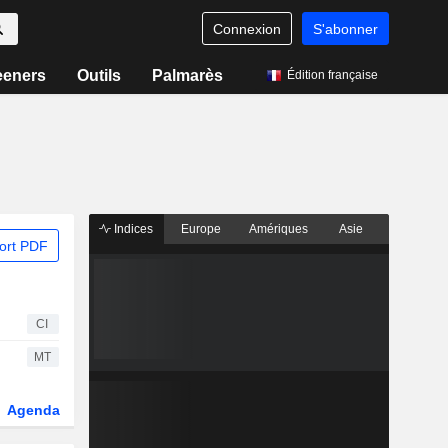
Connexion
S'abonner
eeners
Outils
Palmarès
Édition française
Indices
Europe
Amériques
Asie
ort PDF
CI
MT
Agenda
Secteur
Dérivés
Fonds et ETFs