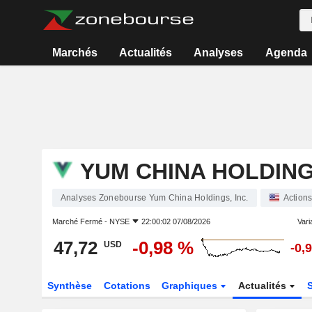
Marchés
Actualités
Analyses
Agenda
YUM CHINA HOLDINGS
Analyses Zonebourse Yum China Holdings, Inc.
Action
Marché Fermé -
NYSE
22:00:02 07/08/2026
Varia
47,72
-0,98 %
USD
-0,
Synthèse
Cotations
Graphiques
Actualités