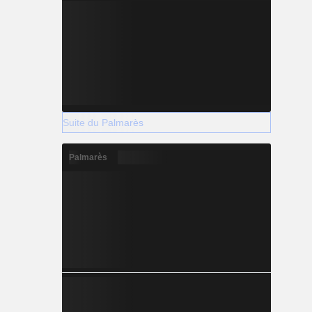
Suite du Palmarès
Palmarès