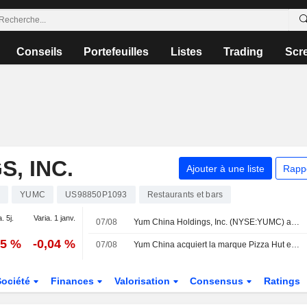
Conseils
Portefeuilles
Listes
Trading
Scr
, INC.
Ajouter à une liste
Rapp
s
YUMC
US98850P1093
Restaurants et bars
. 5j.
Varia. 1 janv.
07/08
Yum China Holdings, Inc. (NYSE:YUMC) a finalisé l'acquisition de Shanghai Pizza Hut Co., Ltd. auprès de Yum! Brands, Inc. (NYSE:YUM).
95 %
-0,04 %
07/08
Yum China acquiert la marque Pizza Hut en Chine continentale pour 1,2 milliard de dollars
Société
Finances
Valorisation
Consensus
Ratings