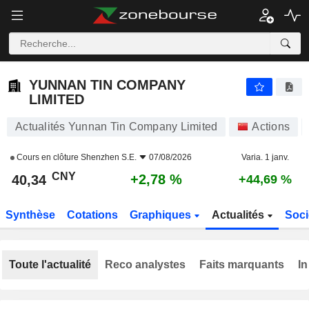
YUNNAN TIN COMPANY LIMITED
40,34
¥
+2,78 %
YUNNAN TIN COMPANY
LIMITED
Actualités Yunnan Tin Company Limited
Actions
Cours en clôture
Shenzhen S.E.
07/08/2026
Varia. 1 janv.
CNY
+2,78 %
40,34
+44,69 %
Synthèse
Cotations
Graphiques
Actualités
Soci
Toute l'actualité
Reco analystes
Faits marquants
In