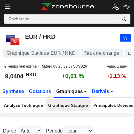
EUR / HKD
9,0404
$
+0,01 %
EUR / HKD
Graphique Statique EUR / HKD
Taux de change
EU
Temps réel estimé TTMZero
08:25:32 07/08/2026
Varia. 1 janv.
HKD
+0,01 %
9,0404
-1,13 %
Synthèse
Cotations
Graphiques
Dérivés
Analyse Technique
Graphique Statique
Principales Devises
Durée
Période