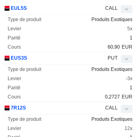
Type
EUL5S
CALL
de
Produits Exotiques
Mnemo
Type
produit
Levier
Parité
Cours
5x
1
60,90
EUR
EUS3S
PUT
Produits Exotiques
-3x
1
0,2727
EUR
7R12S
CALL
Produits Exotiques
12x