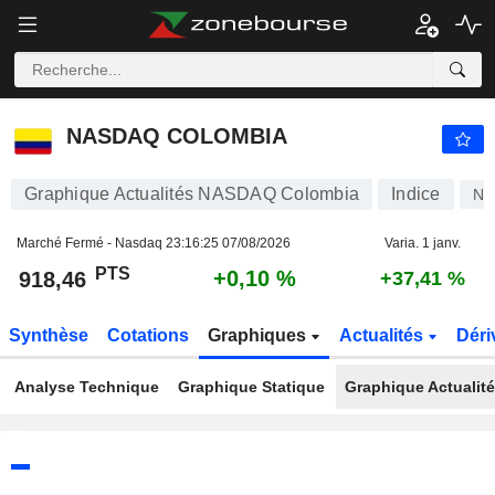
NASDAQ COLOMBIA
918,46
PTS
+0,10 %
NASDAQ COLOMBIA
Graphique Actualités NASDAQ Colombia
Indice
N
Marché Fermé - Nasdaq
23:16:25 07/08/2026
Varia. 1 janv.
PTS
+0,10 %
918,46
+37,41 %
Synthèse
Cotations
Graphiques
Actualités
Déri
Analyse Technique
Graphique Statique
Graphique Actualit