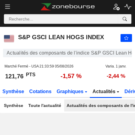
S&P GSCI LEAN HOGS INDEX
121,76
PTS
-1,57 %
S&P GSCI LEAN HOGS INDEX
Actualités des composants de l'indice S&P GSCI Lean Ho
Marché Fermé - USA
21:33:59 05/08/2026
Varia. 1 janv.
PTS
-1,57 %
121,76
-2,44 %
Synthèse
Cotations
Graphiques
Actualités
Déri
Synthèse
Toute l'actualité
Actualités des composants de l'i