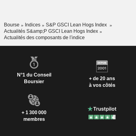
Bourse
Indices
S&P GSCI Lean Hogs Index
Actualités S&amp;P GSCI Lean Hogs Index
Actualités des composants de l'indice
N°1 du Conseil
+ de 20 ans
Boursier
à vos côtés
+ 1 300 000
membres