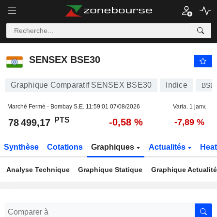
SENSEX BSE30
78 499,17
PTS
-0,58 %
SENSEX BSE30
Graphique Comparatif SENSEX BSE30
Indice
BSE
Marché Fermé - Bombay S.E.
11:59:01 07/08/2026
Varia. 1 janv.
PTS
-0,58 %
78 499,17
-7,89 %
Synthèse
Cotations
Graphiques
Actualités
Hea
Analyse Technique
Graphique Statique
Graphique Actualit