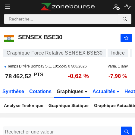
SENSEX BSE30
78 462,52
PTS
-0,62 %
SENSEX BSE30
Graphique Force Relative SENSEX BSE30
Indice
Temps Différé Bombay S.E.
10:55:45 07/08/2026
Varia. 1 janv.
PTS
-0,62 %
78 462,52
-7,98 %
Synthèse
Cotations
Graphiques
Actualités
Hea
Analyse Technique
Graphique Statique
Graphique Actualit