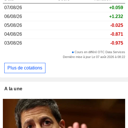
07/08/26
+0.059
06/08/26
+1.232
05/08/26
-0.025
04/08/26
-0.871
03/08/26
-0.975
Cours en différé OTC Data Services
Dernière mise à jour Le 07 août 2026 à 08:22
Plus de cotations
A la une