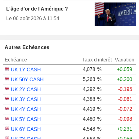
L'âge d'or de l'Amérique ?
Le 06 août 2026 à 11:54
Autres Echéances
Echéance
Taux d interêt
Variation
4,078
%
+0.059
UK 1Y CASH
5,263
%
+0.200
UK 50Y CASH
4,292
%
-0.195
UK 2Y CASH
4,388
%
-0.061
UK 3Y CASH
4,419
%
-0.072
UK 4Y CASH
4,480
%
-0.098
UK 5Y CASH
4,548
%
+0.231
UK 6Y CASH
4,663
%
+0.056