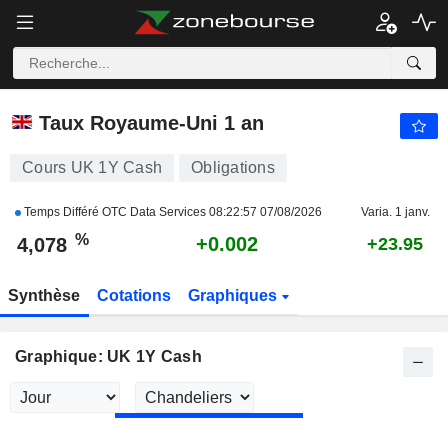
UK 1Y CASH
4,078
%
+0.059
Taux Royaume-Uni 1 an
Cours UK 1Y Cash
Obligations
Temps Différé OTC Data Services
08:22:57 07/08/2026
Varia. 1 janv.
%
+0.002
4,078
+23.95
Synthèse
Cotations
Graphiques
Graphique: UK 1Y Cash