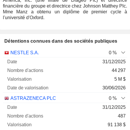
America, Inc. (une filiale de Diageo Plc) et directrice
financière du groupe et directrice chez Johnson Matthey Plc.
Mme Manz a obtenu un diplôme de premier cycle à
l'université d'Oxford.
Détentions connues dans des sociétés publiques
Nombre
Date de
NESTLE S.A.
0 %
Société
Date
d'actions
Valorisation
valorisation
31/12/2025
44 297
5 M $
30/06/2026
ASTRAZENECA PLC
0 %
31/12/2025
487
91 138 $