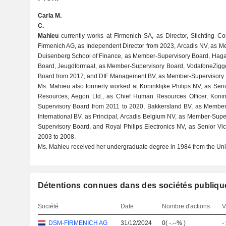
Carla M.
C.
Mahieu
currently works at Firmenich SA, as Director, Stichting Co
Firmenich AG, as Independent Director from 2023, Arcadis NV, as 
Duisenberg School of Finance, as Member-Supervisory Board, Hag
Board, Jeugdformaat, as Member-Supervisory Board, VodafoneZigg
Board from 2017, and DIF Management BV, as Member-Supervisory 
Ms. Mahieu also formerly worked at Koninklijke Philips NV, as Se
Resources, Aegon Ltd., as Chief Human Resources Officer, Kon
Supervisory Board from 2011 to 2020, Bakkersland BV, as Member
International BV, as Principal, Arcadis Belgium NV, as Member-Su
Supervisory Board, and Royal Philips Electronics NV, as Senior V
2003 to 2008.
Ms. Mahieu received her undergraduate degree in 1984 from the Uni
Détentions connues dans des sociétés publiqu
Société
Date
Nombre d'actions
V
DSM-FIRMENICH AG
31/12/2024
0
(
-.--%
)
-