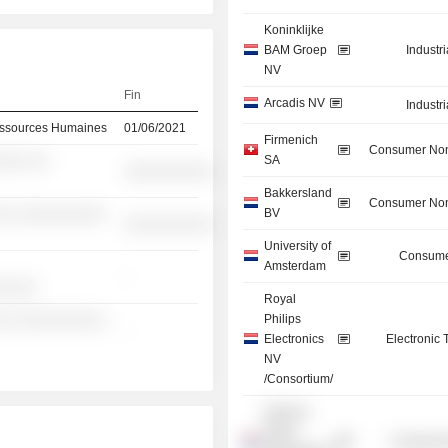
Koninklijke
BAM Groep
Industr
NV
Fin
Arcadis NV
Industr
ssources Humaines
01/06/2021
Firmenich
Consumer Non
SA
░░░ ░░
░░░░░░░░░░
Bakkersland
Consumer Non
BV
░░ ░░░░░░░░░░
░░░░░░░░░░
University of
Consume
Amsterdam
-
░░░░░
Royal
Philips
░░ ░░░░░░░░░░
-
Electronics
Electronic
NV
/Consortium/
Spencer
Stuart
Commercia