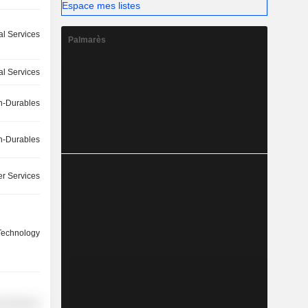
Espace mes listes
ial Services
Palmarès
ial Services
-Durables
-Durables
r Services
 Technology
l Services