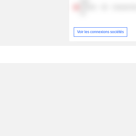
DSM-
Firmenich
Consumer Non
AG
Voir les connexions sociétés