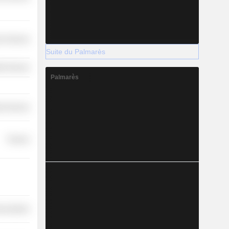
r Services
Suite du Palmarès
th Services
Palmarès
ial Services
Finance
nications