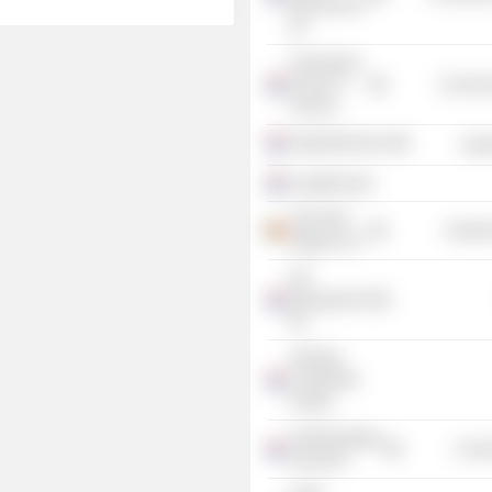
International
BV
Duisenberg
School of
Consume
Finance
HagaZiekenhuis
Heal
Jeugdformaat
ARCADIS
Industr
Belgium NV
DIF
Management
BV
Stichting
Continuïteit
PostNL
VodafoneZiggo
Commu
Group BV