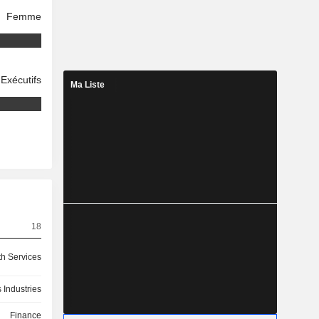
Femme
Exécutifs
Ma Liste
18
th Services
 Industries
Finance