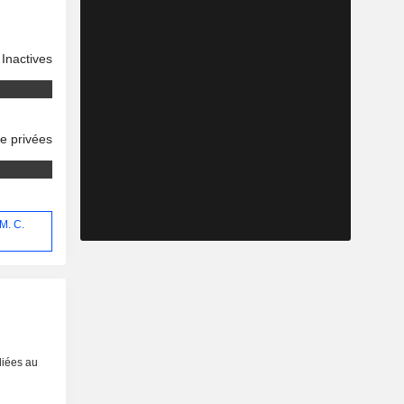
Inactives
se privées
 M. C.
liées au