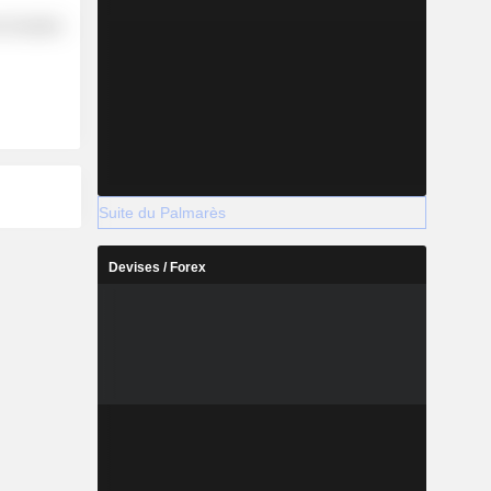
-Durables
Suite du Palmarès
Devises / Forex