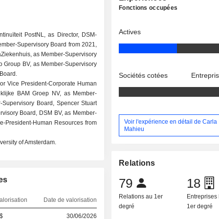
Fonctions occupées
Actives
ntinuïteit PostNL, as Director, DSM-
Member-Supervisory Board from 2021,
aZiekenhuis, as Member-Supervisory
o Group BV, as Member-Supervisory
Board.
Sociétés cotées
Entrepri
nior Vice President-Corporate Human
inklijke BAM Groep NV, as Member-
-Supervisory Board, Spencer Stuart
pervisory Board, DSM BV, as Member-
Voir l'expérience en détail de Carla
ice-President-Human Resources from
Mahieu
versity of Amsterdam.
Relations
es
79
18
Relations au 1er
Entreprises 
alorisation
Date de valorisation
degré
1er degré
 $
30/06/2026