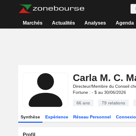
Marchés
Actualités
Analyses
Agenda
Carla M. C. M
Directeur/Membre du Conseil ch
Fortune : - $ au 30/06/2026
66 ans
79
relations
Synthèse
Expérience
Réseau Personnel
Connexio
Profil