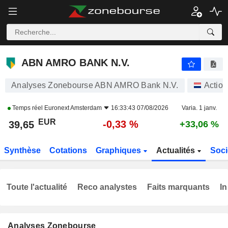
ABN AMRO BANK N.V.
39,65
€
-0,33 %
ABN AMRO BANK N.V.
Analyses Zonebourse ABN AMRO Bank N.V.
Action
Temps réel
Euronext Amsterdam
16:33:43 07/08/2026
Varia. 1 janv.
EUR
-0,33 %
39,65
+33,06 %
Synthèse
Cotations
Graphiques
Actualités
Soci
Toute l'actualité
Reco analystes
Faits marquants
In
Analyses Zonebourse