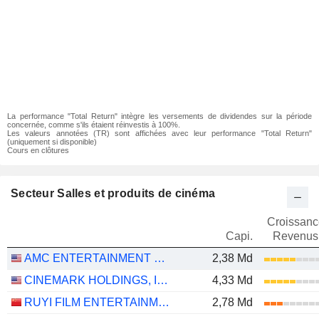
La performance "Total Return" intègre les versements de dividendes sur la période
concernée, comme s'ils étaient réinvestis à 100%.
Les valeurs annotées (TR) sont affichées avec leur performance "Total Return"
(uniquement si disponible)
Cours en clôtures
Secteur Salles et produits de cinéma
Croissanc
Capi.
Revenus
AMC ENTERTAINMENT HOLDINGS, INC.
2,38 Md
CINEMARK HOLDINGS, INC.
4,33 Md
RUYI FILM ENTERTAINMENT COMPANY LIMITED
2,78 Md