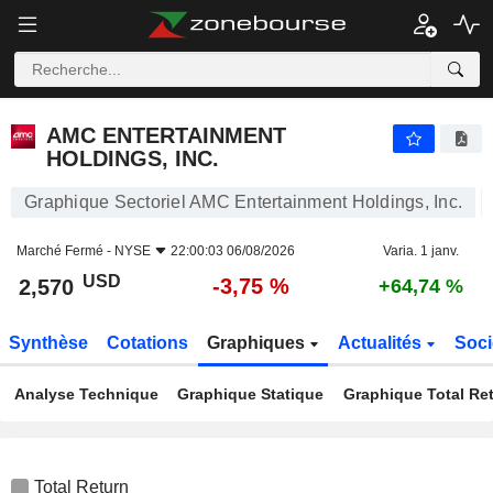
AMC ENTERTAINMENT HOLDINGS, INC.
2,570
$
-3,75 %
AMC ENTERTAINMENT
HOLDINGS, INC.
Graphique Sectoriel AMC Entertainment Holdings, Inc.
Marché Fermé -
NYSE
22:00:03 06/08/2026
Varia. 1 janv.
USD
-3,75 %
2,570
+64,74 %
Synthèse
Cotations
Graphiques
Actualités
Soci
Analyse Technique
Graphique Statique
Graphique Total Re
Total Return