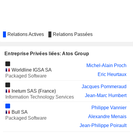
THALES
Stéphane Lhopiteau
CHRISTIAN DIOR SE
Nicolas Bazire
DEUTSCHE BÖRSE AG
Jean-Pierre Mustier
Relations Actives
Relations Passées
COMPUTACENTER PLC
Ljiljana Mitic
UBISOFT
Corinne Fernandez Handelsman
Entreprise Privées liées: Atos Group
ENTERTAINMENT
IPSOS
Pierre Barnabé
Michel-Alain Proch
Worldline IGSA SA
Àngels Martín Muñoz
Eric Heurtaux
Packaged Software
BAINS DE MER DE MONACO
Nicolas Bazire
Jacques Pommeraud
Inetum SAS (France)
BURELLE SA
Helen Lee Bouygues
Jean-Marc Humbert
Information Technology Services
METROGAS S.A.
Florencia Tiscornia
Philippe Vannier
Bull SA
CENIT AG
Rainer-Christian Koppitz
Alexandre Menais
Packaged Software
ENAGÁS, S.A.
Jean-Philippe Poirault
Patricia Sanz