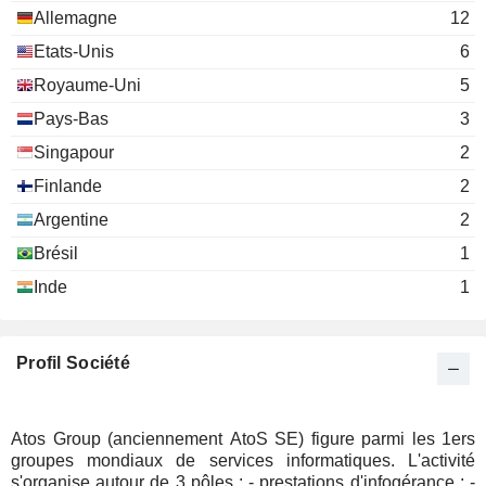
L'Envol AD
Allemagne
12
René Proglio
Medical/Nursing Services
Etats-Unis
6
Royaume-Uni
5
Pays-Bas
3
Singapour
2
Finlande
2
Argentine
2
Brésil
1
Inde
1
Profil Société
Atos Group (anciennement AtoS SE) figure parmi les 1ers
groupes mondiaux de services informatiques. L'activité
s'organise autour de 3 pôles : - prestations d'infogérance ; -