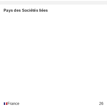
Charles Dehelly
Canopy The Open Cloud Co.
Pays des Sociétés liées
Michel-Alain Proch
Pvt Ltd.
Charles Dehelly
Canopy The Open Cloud
Michel-Alain Proch
Company USA, Inc.
P. F. D. Gilles Grapinet
equensworldline SE
Marc-Henri J. J. Desportes
Germany
Miscellaneous Commercial
Eric Heurtaux
Services
Charles Dehelly
Canopy The Open Cloud Co.
Michel-Alain Proch
Deutschland Gmbh
Marc-Henri J. J. Desportes
equensWorldline SE
Eric Heurtaux
Regional Banks
Olivier Burger
France
26
René Abate