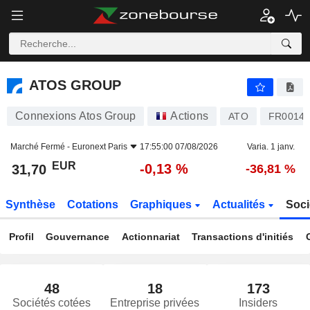
ATOS GROUP
31,70
€
-0,13 %
ATOS GROUP
Connexions Atos Group
Actions
ATO
FR0014
Marché Fermé -
Euronext Paris
17:55:00 07/08/2026
Varia. 1 janv.
EUR
-0,13 %
31,70
-36,81 %
Synthèse
Cotations
Graphiques
Actualités
Soci
Profil
Gouvernance
Actionnariat
Transactions d'initiés
48
18
173
Sociétés cotées
Entreprise privées
Insiders