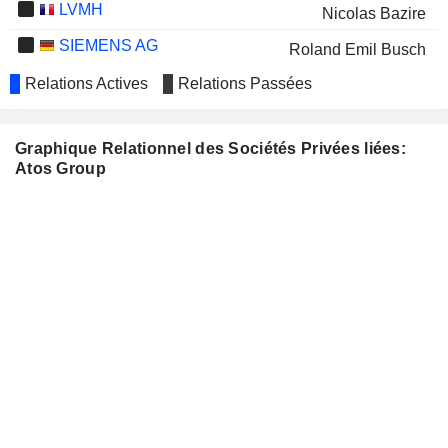
LVMH
Nicolas Bazire
SIEMENS AG
Roland Emil Busch
Cedrik Neike
Relations Actives
Relations Passées
EURAZEO SE
Françoise Mercadal-Delasalles
SAINT-GOBAIN
Graphique Relationnel des Sociétés Privées liées:
Jean-François Cirelli
Atos Group
LUFTHANSA
Astrid Stange
BUREAU VERITAS SA
Anette Rey
EMIRATES
Michel Marie Alain Combes
TELECOMMUNICATIONS
GROUP COMPANY
EUTELSAT COMMUNICATIONS
Cyril Dujardin
ARGAN
Laurence Batlle
UBS GROUP AG
Jeremy Anderson
SAMPO OYJ
Astrid Stange