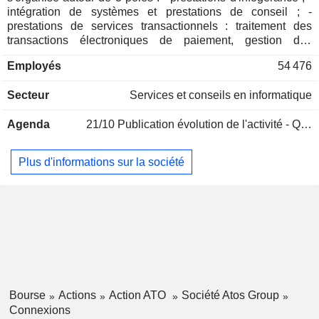
intégration de systèmes et prestations de conseil ; -
prestations de services transactionnels : traitement des
transactions électroniques de paiement, gestion des
paiements à distance, développement de solutions de
Employés
54 476
paiement, etc. Parallèlement, le groupe développe une
activité d'externalisation des processus-métiers.
Secteur
Services et conseils en informatique
Agenda
21/10
Publication évolution de l'activité - Q3 2026
Plus d'informations sur la société
Bourse
Actions
Action ATO
Société Atos Group
Connexions