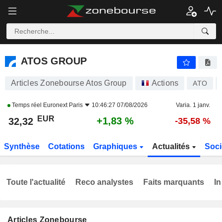
ATOS GROUP
32,32
€
+1,83 %
ATOS GROUP
Articles Zonebourse Atos Group
Actions
ATO
Temps réel
Euronext Paris
10:46:27 07/08/2026
Varia. 1 janv.
EUR
+1,83 %
32,32
-35,58 %
Synthèse
Cotations
Graphiques
Actualités
Soci
Toute l'actualité
Reco analystes
Faits marquants
In
Articles Zonebourse