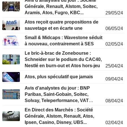
Avis d'analystes du jour : Société
Générale, Renault, Alstom, Soitec,
Aramis, Atos, Fugro, KBC...
29/05/24
Atos reçoit quatre propositions de
sauvetage et en écarte une
06/05/24
Small & Midcaps : Wavestone séduit
à nouveau, contrairement à SES
02/05/24
Le bric-à-brac de Zonebourse :
Schneider sur le podium du CAC40,
Nestlé en burn-out et Atos hors-jeu
25/04/24
Atos, plus spéculatif que jamais
09/04/24
Avis d'analystes du jour : BNP
Paribas, Saint-Gobain, Soitec,
Solvay, Teleperformance, VAT
08/04/24
Group, Worldline...
En Direct des Marchés : Société
Générale, Alstom, Renault, Atos,
Ipsen, Casino, Disney, UBS...
02/04/24