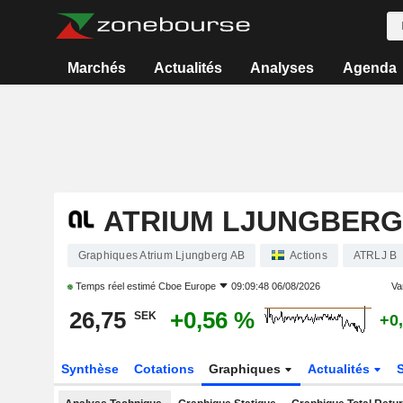
Marchés
Actualités
Analyses
Agenda
ATRIUM LJUNGBERG
Graphiques Atrium Ljungberg AB
Actions
ATRLJ B
Temps réel estimé
Cboe Europe
09:09:48 06/08/2026
Var
26,75
+0,56 %
SEK
+0
Synthèse
Cotations
Graphiques
Actualités