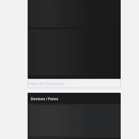
Suite du Palmarès
Devises / Forex