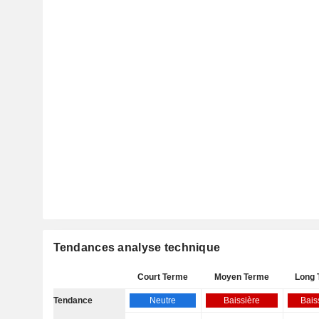
Tendances analyse technique
Court Terme
Moyen Terme
Long 
Tendance
Neutre
Baissière
Bais