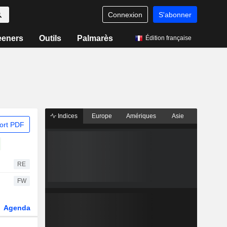
Connexion
S'abonner
eeners
Outils
Palmarès
Édition française
Indices
Europe
Amériques
Asie
ort PDF
RE
FW
Agenda
Secteur
Dérivés
Fonds et ETFs