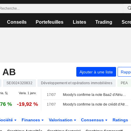
Conseils
Portefeuilles
Listes
Trading
Scr
 AB
Ajouter à une liste
Rapp
SE0024320832
Développement et opérations immobilières
PEA
ia. 5j.
Varia. 1 janv.
17/07
Moody's confirme la note Baa2 d'Atrium Ljungberg avec une perspective stable
,76 %
-19,92 %
17/07
Moody's confirme la note de crédit d'Atrium Ljungberg
Société
Finances
Valorisation
Consensus
Ratings