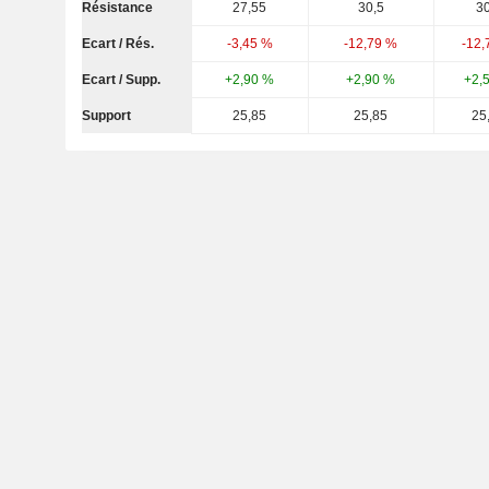
Résistance
27,55
30,5
30
Ecart / Rés.
-3,45 %
-12,79 %
-12,
Ecart / Supp.
+2,90 %
+2,90 %
+2,
Support
25,85
25,85
25