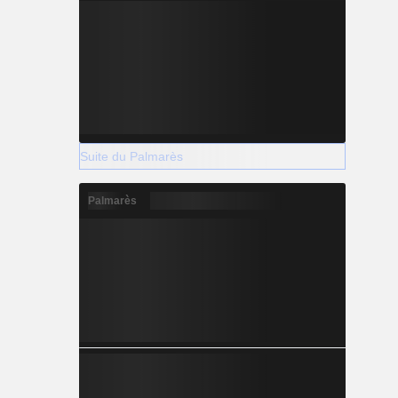
Suite du Palmarès
Palmarès