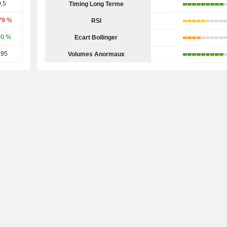
,5
Timing Long Terme
79 %
RSI
50 %
Ecart Bollinger
,95
Volumes Anormaux