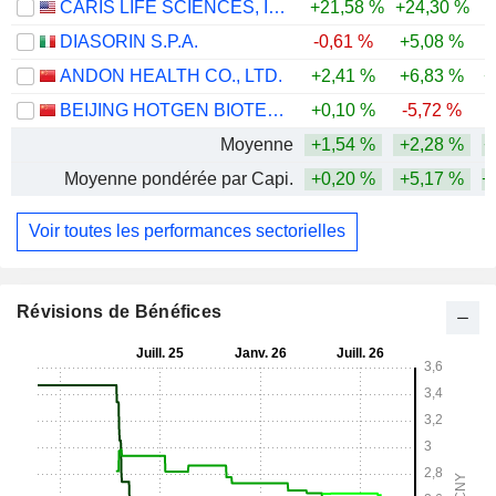
CARIS LIFE SCIENCES, INC.
+21,58 %
+24,30 %
-
DIASORIN S.P.A.
-0,61 %
+5,08 %
-
ANDON HEALTH CO., LTD.
+2,41 %
+6,83 %
+
BEIJING HOTGEN BIOTECH CO., LTD.
+0,10 %
-5,72 %
-
Moyenne
+1,54 %
+2,28 %
+
Moyenne pondérée par Capi.
+0,20 %
+5,17 %
+
Voir toutes les performances sectorielles
Révisions de Bénéfices