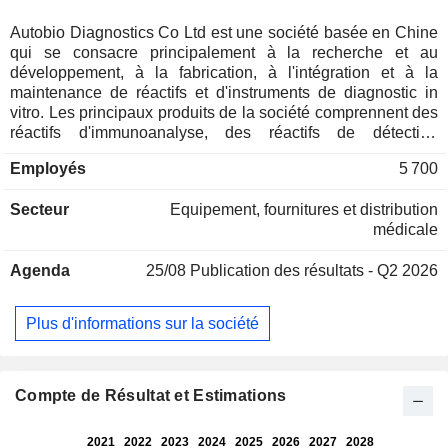
Autobio Diagnostics Co Ltd est une société basée en Chine
qui se consacre principalement à la recherche et au
développement, à la fabrication, à l'intégration et à la
maintenance de réactifs et d'instruments de diagnostic in
vitro. Les principaux produits de la société comprennent des
réactifs d'immunoanalyse, des réactifs de détection
microbiologique, des réactifs de détection pour le diagnostic
Employés
5 700
moléculaire, des réactifs de détection biochimique, des
instruments d'immunoanalyse, des instruments de détection
Secteur
Equipement, fournitures et distribution
microbiologique, des instruments de détection moléculaire,
médicale
des instruments de détection par spectrométrie de masse,
des instruments d'analyse auxiliaires et d'autres produits. La
Agenda
25/08
Publication des résultats - Q2 2026
société exerce ses activités sur les marchés nationaux et
internationaux.
Plus d'informations sur la société
Compte de Résultat et Estimations