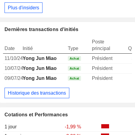
Plus d'insiders
Dernières transactions d'initiés
Poste
Date
Initié
Type
principal
Qua
11/10/24
Yong Jun Miao
Président
3
Achat
10/07/24
Yong Jun Miao
Président
Achat
09/07/24
Yong Jun Miao
Président
1
Achat
Historique des transactions
Cotations et Performances
1 jour
-1,99 %