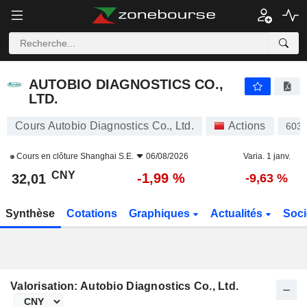
AUTOBIO DIAGNOSTICS CO., LTD.
32,01
¥
-1,99 %
AUTOBIO DIAGNOSTICS CO.,
LTD.
Cours Autobio Diagnostics Co., Ltd.
Actions
603
Cours en clôture
Shanghai S.E.
06/08/2026
Varia. 1 janv.
CNY
-1,99 %
32,01
-9,63 %
Synthèse
Cotations
Graphiques
Actualités
Soci
Valorisation: Autobio Diagnostics Co., Ltd.