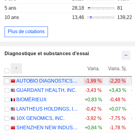
5 ans
28,18
81
10 ans
13,46
139,22
Plus de cotations
Diagnostique et substances d'essai
Varia.
Varia. 5j.
AUTOBIO DIAGNOSTICS CO., LTD.
-1,99 %
-2,20 %
-
GUARDANT HEALTH, INC.
-3,43 %
+3,43 %
+
BIOMÉRIEUX
+0,83 %
-0,48 %
-
LANTHEUS HOLDINGS, INC.
-0,42 %
+0,07 %
+
10X GENOMICS, INC.
-3,92 %
-7,75 %
+
SHENZHEN NEW INDUSTRIES BIOMEDICAL ENGINEERING CO., LTD.
+0,84 %
-1,78 %
-