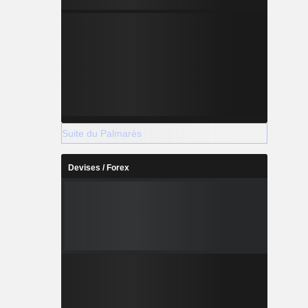
Suite du Palmarès
Devises / Forex