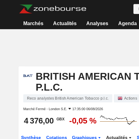
Marchés
Actualités
Analyses
Agenda
BRITISH AMERICAN
P.L.C.
Reco analystes British American Tobacco p.l.c.
Actions
Marché Fermé -
London S.E.
17:35:00 06/08/2026
4 376,00
-0,05 %
GBX
Synthèse
Cotations
Graphiques
Actualités