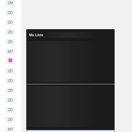
ZM
ZD
ZD
ZD
Ma Liste
ZD
MT
ZD
ZD
ZD
ZD
ZD
ZD
MT