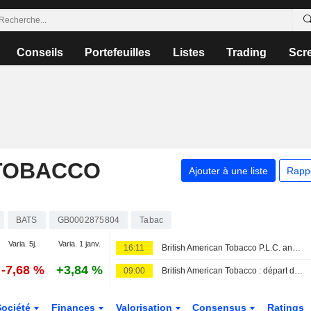
Conseils
Portefeuilles
Listes
Trading
Scr
 TOBACCO
Ajouter à une liste
Rapp
BATS
GB0002875804
Tabac
Varia. 5j.
Varia. 1 janv.
16:11
British American Tobacco P.L.C. annonce des changements au sein de sa direction
-7,68 %
+3,84 %
09:00
British American Tobacco : départ du directeur marketing, sa succession déjà organisée
Société
Finances
Valorisation
Consensus
Ratings