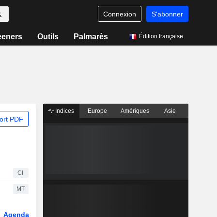
Connexion
S'abonner
eeners
Outils
Palmarès
Édition française
Indices
Europe
Amériques
Asie
ort PDF
CI
MT
Agenda
Secteur
Dérivés
Fonds et ETFs