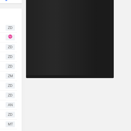
ZD
ZD
ZD
ZD
ZM
ZD
ZD
AN
ZD
MT