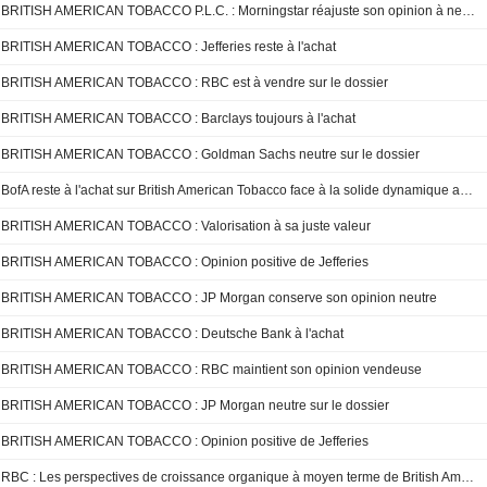
BRITISH AMERICAN TOBACCO P.L.C. : Morningstar réajuste son opinion à neutre
BRITISH AMERICAN TOBACCO : Jefferies reste à l'achat
BRITISH AMERICAN TOBACCO : RBC est à vendre sur le dossier
BRITISH AMERICAN TOBACCO : Barclays toujours à l'achat
BRITISH AMERICAN TOBACCO : Goldman Sachs neutre sur le dossier
BofA reste à l'achat sur British American Tobacco face à la solide dynamique américaine ; objectif de cours et prévisions relevés
BRITISH AMERICAN TOBACCO : Valorisation à sa juste valeur
BRITISH AMERICAN TOBACCO : Opinion positive de Jefferies
BRITISH AMERICAN TOBACCO : JP Morgan conserve son opinion neutre
BRITISH AMERICAN TOBACCO : Deutsche Bank à l'achat
BRITISH AMERICAN TOBACCO : RBC maintient son opinion vendeuse
BRITISH AMERICAN TOBACCO : JP Morgan neutre sur le dossier
BRITISH AMERICAN TOBACCO : Opinion positive de Jefferies
RBC : Les perspectives de croissance organique à moyen terme de British American Tobacco jugées « excessives »; recommandation « sous-performance » maintenue