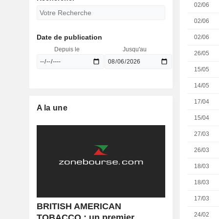
02/06
02/06
Date de publication
02/06
Depuis le
Jusqu'au
26/05
15/05
14/05
17/04
A la une
15/04
27/03
26/03
18/03
18/03
17/03
BRITISH AMERICAN
24/02
TOBACCO : un premier