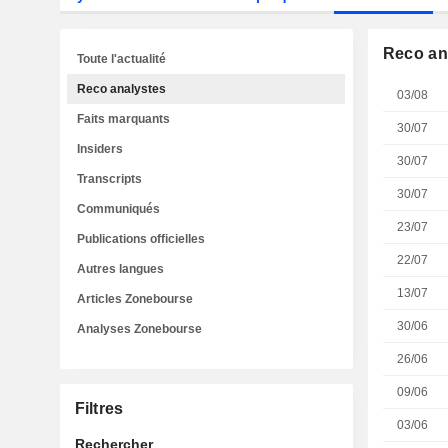
Reco an
Toute l'actualité
Reco analystes
03/08
Faits marquants
30/07
Insiders
30/07
Transcripts
30/07
Communiqués
23/07
Publications officielles
22/07
Autres langues
13/07
Articles Zonebourse
30/06
Analyses Zonebourse
26/06
09/06
Filtres
03/06
Rechercher