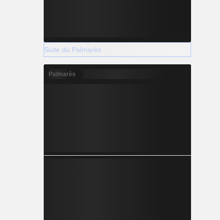
Suite du Palmarès
Palmarès