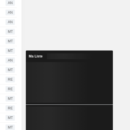
AN
AN
AN
MT
MT
MT
Ma Liste
AN
MT
RE
RE
MT
RE
MT
MT