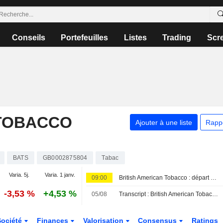
Conseils
Portefeuilles
Listes
Trading
Scr
 TOBACCO
Ajouter à une liste
Rapp
BATS
GB0002875804
Tabac
Varia. 5j.
Varia. 1 janv.
09:00
British American Tobacco : départ du directeur marketing, sa succession déjà organisée
-3,53 %
+4,53 %
05/08
Transcript : British American Tobacco p.l.c., H1 2026 Pre Recorded Earnings Call, Jul 30, 2026
Société
Finances
Valorisation
Consensus
Ratings