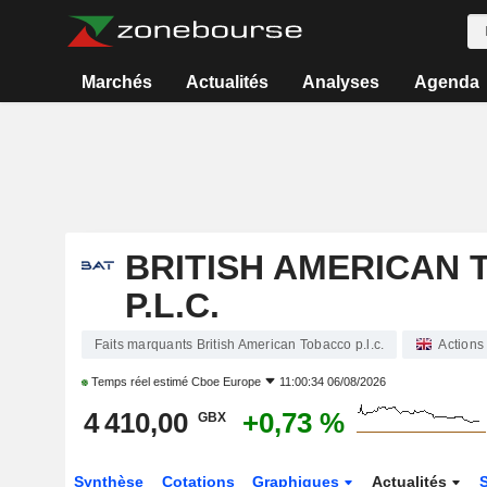
Marchés
Actualités
Analyses
Agenda
BRITISH AMERICAN
P.L.C.
Faits marquants British American Tobacco p.l.c.
Actions
Temps réel estimé
Cboe Europe
11:00:34 06/08/2026
4 410,00
+0,73 %
GBX
Synthèse
Cotations
Graphiques
Actualités