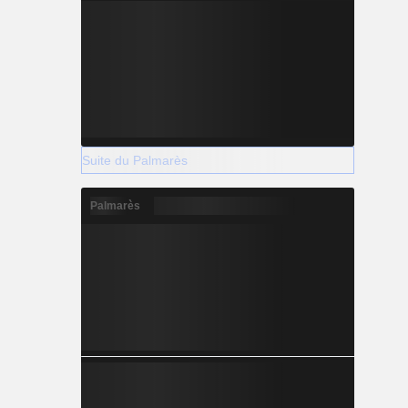
Suite du Palmarès
Palmarès