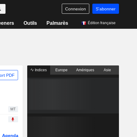
Connexion
S'abonner
eeners
Outils
Palmarès
Édition française
Indices
Europe
Amériques
Asie
ort PDF
MT
Agenda
Secteur
Dérivés
Fonds et ETFs