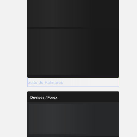
Suite du Palmarès
Devises / Forex