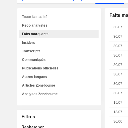
Faits m
Toute l'actualité
Reco analystes
30/07
Faits marquants
30/07
Insiders
30/07
Transcripts
30/07
Communiqués
30/07
Publications officielles
30/07
Autres langues
30/07
Articles Zonebourse
30/07
Analyses Zonebourse
15/07
13/07
Filtres
30/06
Rechercher