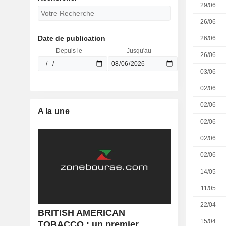
29/06
26/06
Date de publication
26/06
Depuis le
Jusqu'au
26/06
03/06
02/06
02/06
A la une
02/06
02/06
02/06
14/05
11/05
22/04
BRITISH AMERICAN
15/04
TOBACCO : un premier