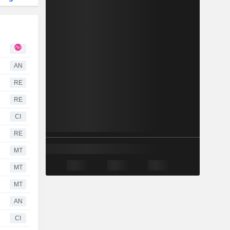
AN
RE
RE
CI
RE
MT
MT
MT
AN
CI