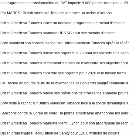
Le programme de transformation de BAT impacte 9 000 postes dans une quête d'efficacité
PALMARÈS : British American Tobacco annonce un rachat d'actions
British American Tobacco lance un nouveau programme de rachat d'actions
British American Tobacco mandate UBS AG pour ses rachats d'actions
BofA maintient son conseil d'achat sur British American Tobacco après la réitération des perspectives pour 2026
British American Tobacco relève ses objectifs 2026 pour les sachets et le vapotage face au déclin des cigarettes traditionnelles
British American Tobacco 'fermement' en mesure d'atteindre ses objectifs pour 2026
British American Tobacco confirme ses objectifs pour 2026 et le moyen terme
BAT recule en bourse faute de relèvement de ses objectifs malgré l'embellie du vapotage aux États-Unis
British American Tobacco relève ses prévisions de croissance annuelle pour ses nouvelles catégories
BofA reste à l'achat sur British American Tobacco face à la solide dynamique américaine ; objectif de cours et prévisions relevés
Sanctions contre la Corée du Nord : la justice américaine abandonne les poursuites contre le cigarettier BAT
British American Tobacco mandate Merrill Lynch pour son programme de rachat d'actions
Organigram finalise l'acquisition de Sanity pour 126,6 millions de dollars