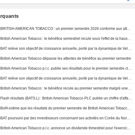
arquants
BRITISH AMERICAN TOBACCO : un premier semestre 2026 conforme aux attentes
British American Tobacco : le bénéfice semestriel recule sous l'effet de la hausse des coûts
BAT relève son objectif de croissance annuelle, porté par la dynamique de Velo aux États-Unis
British American Tobacco dépasse les attentes de bénéfice au premier semestre
British American Tobacco p.l.c. publie ses résultats pour le premier semestre clos le 30 juin 2026
BAT relève son objectif de croissance annuelle, porté par la dynamique de Velo aux États-Unis
British American Tobacco : le bénéfice recule au premier semestre malgré une hausse du chiffre d'affaires
Flash résultats (BATS.L) : British American Tobacco PLC publie un chiffre d'affaires de 12,24 milliards de GBP au premier semestre
BofA estime que les résultats du premier semestre de British American Tobacco seront " sans surprise »
BAT poursuivi par des investisseurs concernant ses activités en Corée du Nord - The Times
British American Tobacco p.l.c. annonce un dividende trimestriel pour l'exercice clos au 31 décembre 2026, payable le 14 août 2026