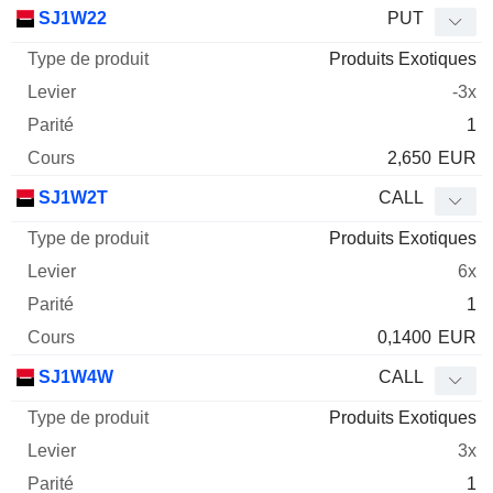
Type
SJ1W22
PUT
de
Produits Exotiques
Mnemo
Type
produit
Levier
Parité
Cours
-3x
1
2,650
EUR
SJ1W2T
CALL
Produits Exotiques
6x
1
0,1400
EUR
SJ1W4W
CALL
Produits Exotiques
3x
1