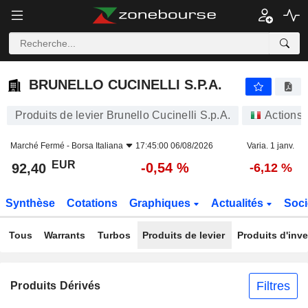
BRUNELLO CUCINELLI S.P.A.
92,40
€
-0,54 %
BRUNELLO CUCINELLI S.P.A.
Produits de levier Brunello Cucinelli S.p.A.
Actions
Marché Fermé -
Borsa Italiana
17:45:00 06/08/2026
Varia. 1 janv.
EUR
-0,54 %
92,40
-6,12 %
Synthèse
Cotations
Graphiques
Actualités
Soci
Tous
Warrants
Turbos
Produits de levier
Produits d'inv
Filtres
Produits Dérivés