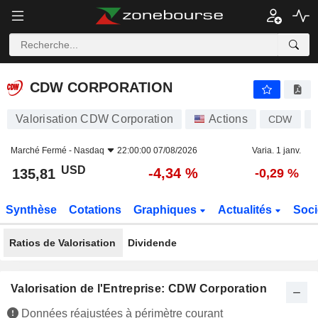
CDW CORPORATION
135,81
$
-4,34 %
CDW CORPORATION
Valorisation CDW Corporation
Actions
CDW
Marché Fermé -
Nasdaq
22:00:00 07/08/2026
Varia. 1 janv.
USD
-4,34 %
135,81
-0,29 %
Synthèse
Cotations
Graphiques
Actualités
Soci
Ratios de Valorisation
Dividende
Valorisation de l'Entreprise: CDW Corporation
Données réajustées à périmètre courant