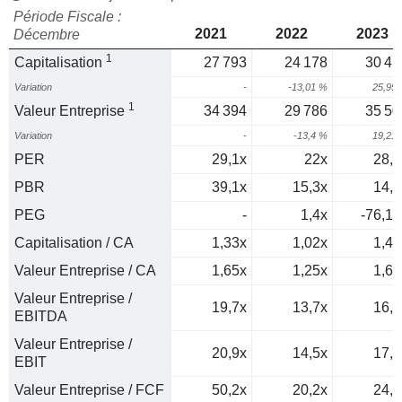
Période Fiscale :
2021
2022
2023
Décembre
1
Capitalisation
27 793
24 178
30 45
Variation
-
-13,01 %
25,95
1
Valeur Entreprise
34 394
29 786
35 50
Variation
-
-13,4 %
19,21
PER
29,1x
22x
28,1
PBR
39,1x
15,3x
14,9
PEG
-
1,4x
-76,15
Capitalisation / CA
1,33x
1,02x
1,42
Valeur Entreprise / CA
1,65x
1,25x
1,66
Valeur Entreprise /
19,7x
13,7x
16,5
EBITDA
Valeur Entreprise /
20,9x
14,5x
17,4
EBIT
Valeur Entreprise / FCF
50,2x
20,2x
24,5