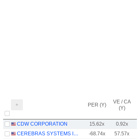
VE / CA
PER (Y)
(Y)
CDW CORPORATION
15.62x
0.92x
CEREBRAS SYSTEMS INC.
-68.74x
57.57x
-