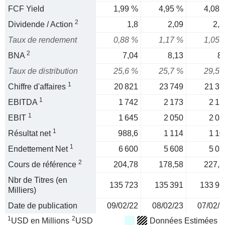
FCF Yield
1,99 %
4,95 %
4,08 
2
Dividende / Action
1,8
2,09
2,3
Taux de rendement
0,88 %
1,17 %
1,05 
2
BNA
7,04
8,13
8,
Taux de distribution
25,6 %
25,7 %
29,5 
1
Chiffre d'affaires
20 821
23 749
21 37
1
EBITDA
1 742
2 173
2 15
1
EBIT
1 645
2 050
2 03
1
Résultat net
988,6
1 114
1 10
1
Endettement Net
6 600
5 608
5 05
2
Cours de référence
204,78
178,58
227,3
Nbr de Titres (en
135 723
135 391
133 96
Milliers)
Date de publication
09/02/22
08/02/23
07/02/2
1
2
USD en Millions
USD
Données Estimées