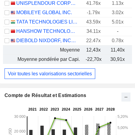
UNISPLENDOUR CORPORATION LIMITED
41.76x
1.13x
MOBILEYE GLOBAL INC.
-1.79x
3.02x
TATA TECHNOLOGIES LIMITED
43.59x
5.01x
HANSHOW TECHNOLOGY CO., LTD.
34.11x
-
DIEBOLD NIXDORF, INCORPORATED
22.47x
0.78x
Moyenne
12,43x
11,40x
-
Moyenne pondérée par Capi.
-22,70x
30,91x
-
Voir toutes les valorisations sectorielles
Compte de Résultat et Estimations