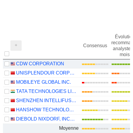
Évolutio
recomman
Consensus
analystes
mois
CDW CORPORATION
UNISPLENDOUR CORPORATION LIMITED
MOBILEYE GLOBAL INC.
TATA TECHNOLOGIES LIMITED
SHENZHEN INTELLIFUSION TECHNOLOGIES CO., LTD.
HANSHOW TECHNOLOGY CO., LTD.
DIEBOLD NIXDORF, INCORPORATED
Moyenne