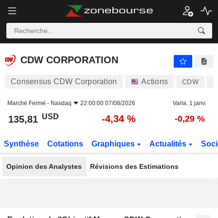
CDW CORPORATION
135,81
$
-4,34 %
CDW CORPORATION
Consensus CDW Corporation
Actions
CDW
U
Marché Fermé -
Nasdaq
22:00:00 07/08/2026
Varia. 1 janv.
USD
-4,34 %
135,81
-0,29 %
Synthèse
Cotations
Graphiques
Actualités
Soci
Opinion des Analystes
Révisions des Estimations