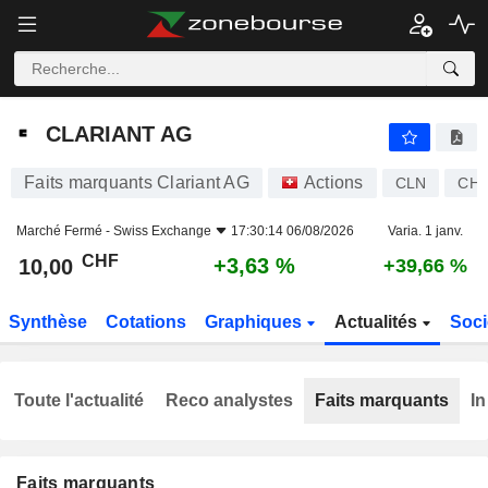
CLARIANT AG
10,00
CHF
+3,63 %
CLARIANT AG
Faits marquants Clariant AG
Actions
CLN
CH0
Marché Fermé -
Swiss Exchange
17:30:14 06/08/2026
Varia. 1 janv.
CHF
+3,63 %
10,00
+39,66 %
Synthèse
Cotations
Graphiques
Actualités
Soci
Toute l'actualité
Reco analystes
Faits marquants
In
Faits marquants