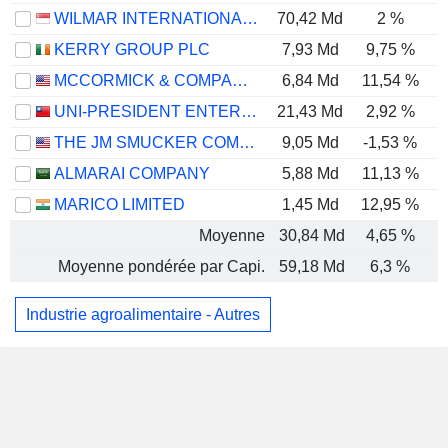
WILMAR INTERNATIONAL LIMITED
70,42 Md
2 %
KERRY GROUP PLC
7,93 Md
9,75 %
MCCORMICK & COMPANY, INCORPORATED
6,84 Md
11,54 %
UNI-PRESIDENT ENTERPRISES CORP.
21,43 Md
2,92 %
THE JM SMUCKER COMPANY
9,05 Md
-1,53 %
ALMARAI COMPANY
5,88 Md
11,13 %
MARICO LIMITED
1,45 Md
12,95 %
Moyenne
30,84 Md
4,65 %
Moyenne pondérée par Capi.
59,18 Md
6,3 %
Industrie agroalimentaire - Autres