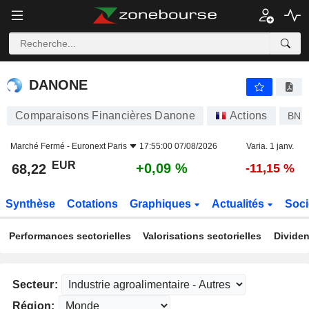
DANONE
68,22
€
+0,09 %
DANONE
Comparaisons Financières Danone
Actions
BN
Marché Fermé -
Euronext Paris
17:55:00 07/08/2026
Varia. 1 janv.
EUR
+0,09 %
68,22
-11,15 %
Synthèse
Cotations
Graphiques
Actualités
Soci
Performances sectorielles
Valorisations sectorielles
Dividen
Secteur:
Région: