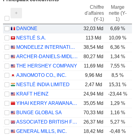
Chiffre
Marge
d'affaires
nette (Y-
E
(Y-1)
1)
DANONE
32,03 Md
6,69 %
NESTLÉ S.A.
113 Md
10,09 %
MONDELEZ INTERNATIONAL, INC.
38,54 Md
6,36 %
ARCHER-DANIELS-MIDLAND COMPANY
80,27 Md
1,34 %
THE HERSHEY COMPANY
11,69 Md
7,55 %
AJINOMOTO CO., INC.
9,96 Md
8,5 %
NESTLÉ INDIA LIMITED
2,47 Md
15,31 %
KRAFT HEINZ
24,94 Md
-23,44 %
YIHAI KERRY ARAWANA HOLDINGS CO., LTD
35,05 Md
1,29 %
BUNGE GLOBAL SA
70,33 Md
1,16 %
ASSOCIATED BRITISH FOODS PLC
26,37 Md
5,27 %
GENERAL MILLS, INC.
18,42 Md
-0,48 %