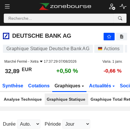
DEUTSCHE BANK AG
32,89
€
+0,50 %
DEUTSCHE BANK AG
Graphique Statique Deutsche Bank AG
Actions
Marché Fermé -
Xetra
17:37:29 07/08/2026
Varia. 1 janv.
EUR
+0,50 %
32,89
-0,66 %
Synthèse
Cotations
Graphiques
Actualités
Soci
Analyse Technique
Graphique Statique
Graphique Total Re
Durée
Période