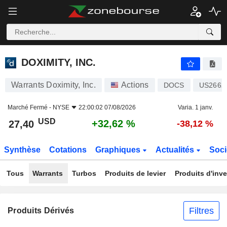
DOXIMITY, INC.
27,40
$
+32,62 %
DOXIMITY, INC.
Warrants Doximity, Inc.
Actions
DOCS
US2662
Marché Fermé -
NYSE
22:00:02 07/08/2026
Varia. 1 janv.
USD
+32,62 %
27,40
-38,12 %
Synthèse
Cotations
Graphiques
Actualités
Soci
Tous
Warrants
Turbos
Produits de levier
Produits d'inv
Filtres
Produits Dérivés