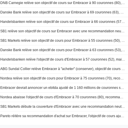
DNB Carnegie relève son objectif de cours sur Embracer à 90 couronnes (80), maintient son conseil à l'achat
Danske Bank relève son objectif de cours sur Embracer à 69 couronnes (63), maintient sa recommandation à 'conserver' - BN
Handelsbanken relève son objectif de cours sur Embracer à 66 couronnes (57), maintient son opinion à 'conserver' - BN
SB1 relève son objectif de cours sur Embracer avec une recommandation neutre - des risques clairs sur les estimations 2026/2027
SB1 Markets relève son objectif de cours pour Embracer à 55 couronnes (50), maintient sa recommandation neutre
Danske Bank relève son objectif de cours pour Embracer à 63 couronnes (53), recommande de conserver - BN
Handelsbanken relève l'objectif de cours d'Embracer à 57 couronnes (52), maintient sa recommandation de conserver - BN
ABG Sundal Collier relève Embracer à "acheter" (conserver), objectif de cours à 70 couronnes (65) - BN
Nordea relève son objectif de cours pour Embracer à 75 couronnes (70), recommande toujours l'achat
Embracer devrait annoncer un ebitda ajusté de 1 160 millions de couronnes selon Modular Finance
Nordea abaisse l'objectif de cours d'Embracer à 70 couronnes (80), recommande toujours l'achat
SB1 Markets débute la couverture d'Embracer avec une recommandation neutre et un objectif de cours à 50 couronnes
Pareto réitère sa recommandation d'achat sur Embracer, l'objectif de cours ajusté suite à la scission