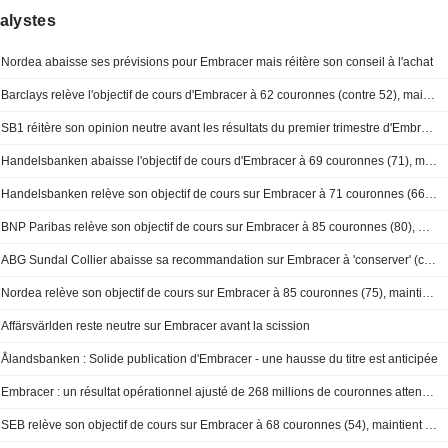
alystes
Nordea abaisse ses prévisions pour Embracer mais réitère son conseil à l'achat
Barclays relève l'objectif de cours d'Embracer à 62 couronnes (contre 52), maintient sa recommandation à "Pondération en ligne"
SB1 réitère son opinion neutre avant les résultats du premier trimestre d'Embracer
Handelsbanken abaisse l'objectif de cours d'Embracer à 69 couronnes (71), maintient sa recommandation à "conserver" - BN
Handelsbanken relève son objectif de cours sur Embracer à 71 couronnes (66), maintient son opinion à 'conserver' - BN
BNP Paribas relève son objectif de cours sur Embracer à 85 couronnes (80), maintient son opinion à 'surperformance' - BN
ABG Sundal Collier abaisse sa recommandation sur Embracer à 'conserver' (contre 'achat'), objectif de cours fixé à 72 couronnes (75)
Nordea relève son objectif de cours sur Embracer à 85 couronnes (75), maintient son conseil à l'achat
Affärsvärlden reste neutre sur Embracer avant la scission
Ålandsbanken : Solide publication d'Embracer - une hausse du titre est anticipée
Embracer : un résultat opérationnel ajusté de 268 millions de couronnes attendu - Modular
SEB relève son objectif de cours sur Embracer à 68 couronnes (54), maintient sa recommandation à 'conserver'