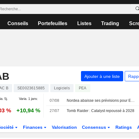
Conseils
Portefeuilles
Listes
Trading
Scr
AB
Ajouter à une liste
Rapp
AC B
SE0023615885
Logiciels
PEA
ia. 5j.
Varia. 1 janv.
07/08
Nordea abaisse ses prévisions pour Embracer mais réitère son conseil à l'achat
,03 %
+10,94 %
27/07
Tomb Raider : Catalyst repoussé à 2028
Société
Finances
Valorisation
Consensus
Ratings