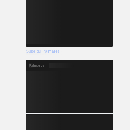
Suite du Palmarès
Palmarès