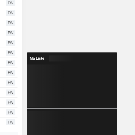
FW
FW
FW
FW
FW
FW
Ma Liste
FW
FW
FW
FW
FW
FW
FW