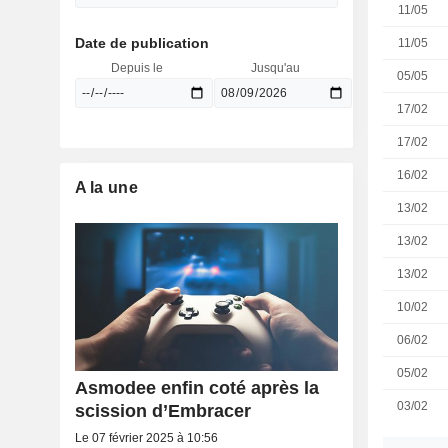
11/05
Date de publication
11/05
Depuis le
Jusqu'au
05/05
17/02
17/02
16/02
A la une
13/02
13/02
13/02
10/02
06/02
05/02
Asmodee enfin coté après la
03/02
scission d’Embracer
Le 07 février 2025 à 10:56