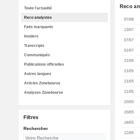
Reco an
Toute l'actualité
Reco analystes
07/08
Faits marquants
13/07
Insiders
07/07
Transcripts
01/07
Communiqués
21/05
Publications officielles
21/05
Autres langues
21/05
Articles Zonebourse
21/05
Analyses Zonebourse
20/05
20/05
Filtres
18/05
Rechercher
12/05