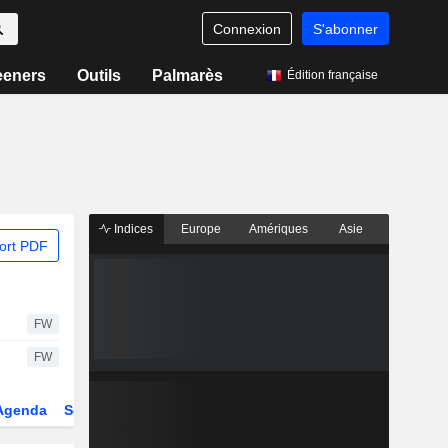
Connexion
S'abonner
eeners
Outils
Palmarès
Édition française
Indices
Europe
Amériques
Asie
ort PDF
FW
FW
Agenda
Secteur
Dérivés
Fonds et ETFs