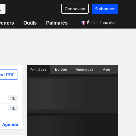
Connexion
S'abonner
eeners
Outils
Palmarès
Édition française
Indices
Europe
Amériques
Asie
ort PDF
RE
RE
Agenda
Secteur
Dérivés
Fonds et ETFs