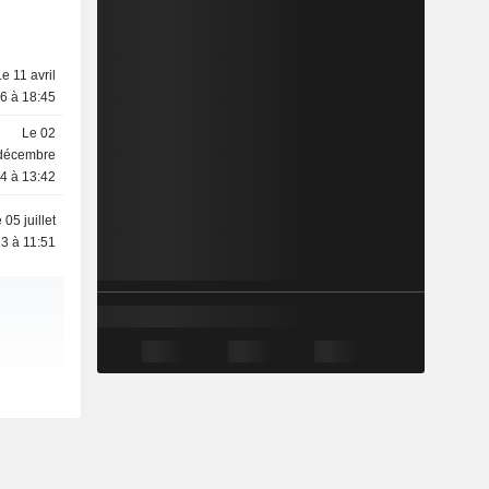
Le 11 avril
6 à 18:45
Le 02
décembre
4 à 13:42
 05 juillet
3 à 11:51