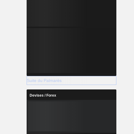
Suite du Palmarès
Devises / Forex