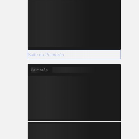
Suite du Palmarès
Palmarès