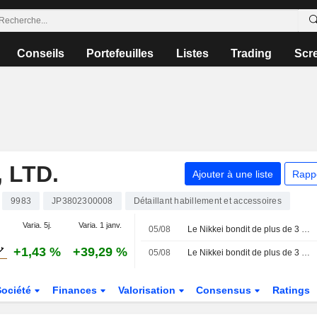
Conseils
Portefeuilles
Listes
Trading
Scr
 LTD.
Ajouter à une liste
Rapp
9983
JP3802300008
Détaillant habillement et accessoires
Varia. 5j.
Varia. 1 janv.
05/08
Le Nikkei bondit de plus de 3 % pour clôturer à un sommet de deux semaines, porté par le rallye de l'IA et des perspectives d'entreprises solides
+1,43 %
+39,29 %
05/08
Le Nikkei bondit de plus de 3 % au Japon, porté par le rallye de l'IA et des perspectives d'entreprises solides
Société
Finances
Valorisation
Consensus
Ratings