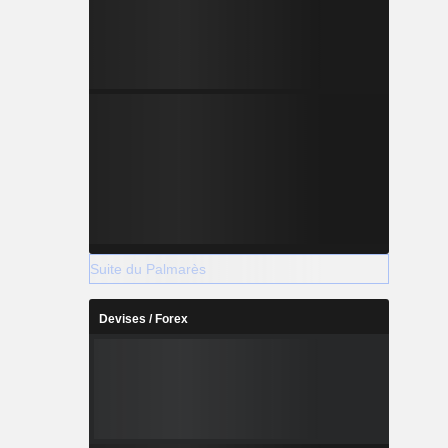
Suite du Palmarès
Devises / Forex