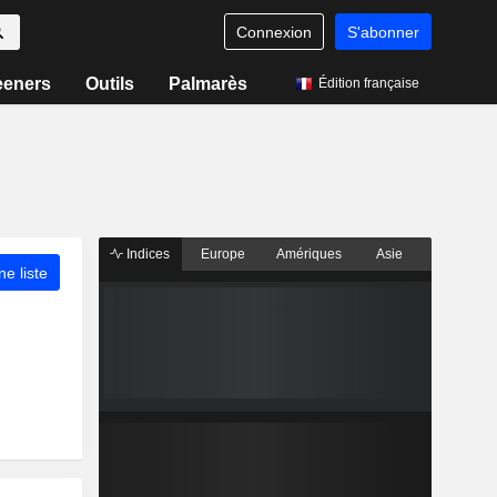
Connexion
S'abonner
eeners
Outils
Palmarès
Édition française
Indices
Europe
Amériques
Asie
ne liste