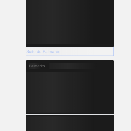
Suite du Palmarès
Palmarès