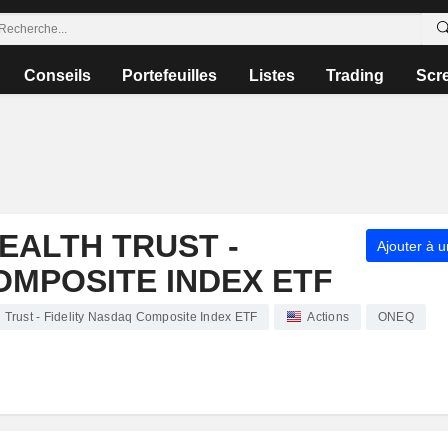
Conseils
Portefeuilles
Listes
Trading
Scr
EALTH TRUST -
Ajouter à u
OMPOSITE INDEX ETF
rust - Fidelity Nasdaq Composite Index ETF
Actions
ONEQ