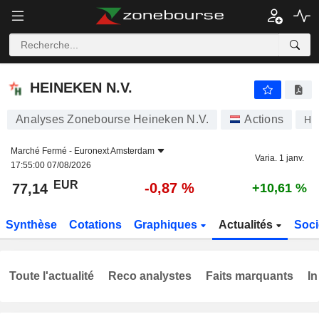
HEINEKEN N.V.
77,14
€
-0,87 %
HEINEKEN N.V.
Analyses Zonebourse Heineken N.V.
Actions
HE
Marché Fermé -
Euronext Amsterdam
Varia. 1 janv.
17:55:00 07/08/2026
EUR
-0,87 %
77,14
+10,61 %
Synthèse
Cotations
Graphiques
Actualités
Soci
Toute l'actualité
Reco analystes
Faits marquants
In