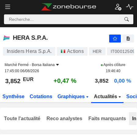
HERA S.P.A.
3,852
€
+0,47 %
HERA S.P.A.
Insiders Hera S.p.A.
Actions
HER
IT00012509
Marché Fermé -
Borsa Italiana
Après clôture
17:45:00 06/08/2026
19:46:40
EUR
+0,47 %
3,852
3,852
0,00 %
Synthèse
Cotations
Graphiques
Actualités
Soci
Toute l'actualité
Reco analystes
Faits marquants
In