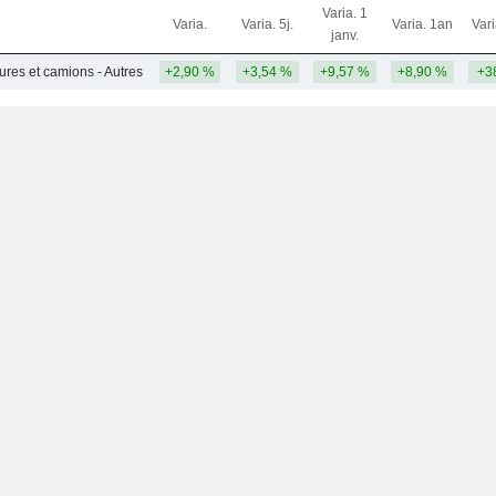
Varia. 1
Varia.
Varia. 5j.
Varia. 1an
Var
janv.
ures et camions - Autres
+2,90 %
+3,54 %
+9,57 %
+8,90 %
+3