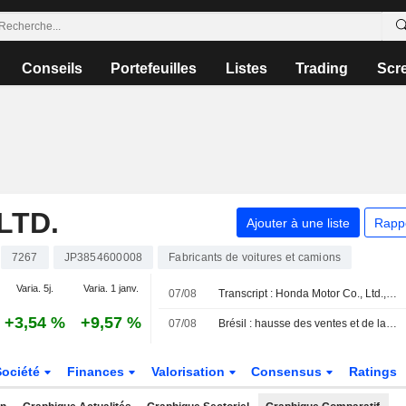
Conseils
Portefeuilles
Listes
Trading
Scr
LTD.
Ajouter à une liste
Rapp
7267
JP3854600008
Fabricants de voitures et camions
Varia. 5j.
Varia. 1 janv.
07/08
Transcript : Honda Motor Co., Ltd., Q1 2027 Earnings Call, Aug 05, 2026
+3,54 %
+9,57 %
07/08
Brésil : hausse des ventes et de la production automobile en juillet
Société
Finances
Valorisation
Consensus
Ratings