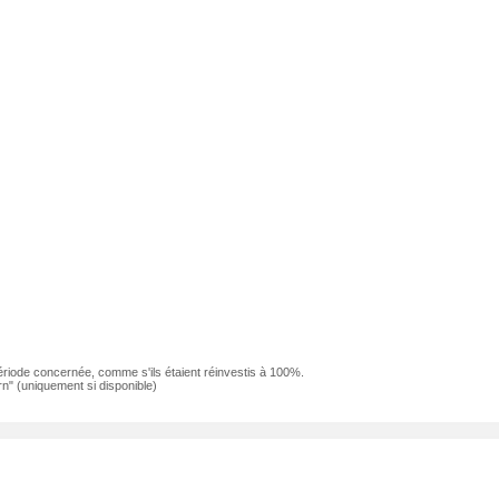
ériode concernée, comme s'ils étaient réinvestis à 100%.
n" (uniquement si disponible)