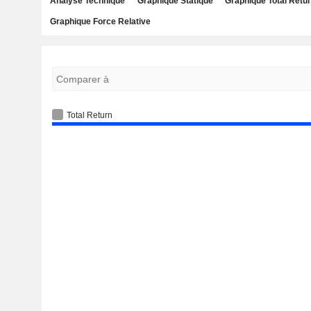
Analyse Technique
Graphique Statique
Graphique Total Retu
Graphique Force Relative
Total Return