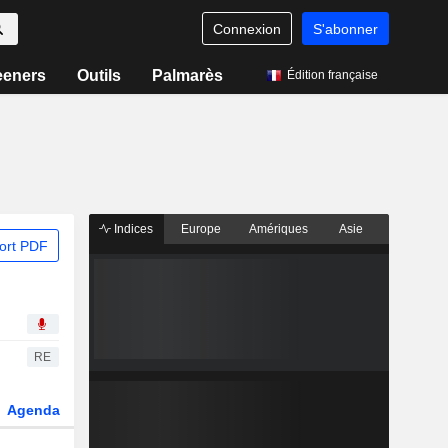
Connexion
S'abonner
eeners
Outils
Palmarès
Édition française
Indices
Europe
Amériques
Asie
ort PDF
RE
Agenda
Secteur
Dérivés
Fonds et ETFs