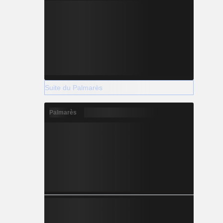
Suite du Palmarès
Palmarès