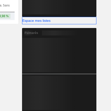
ia. 5ans
Capi.
CT
MT
LT
8,98 %
41,55 Md
Espace mes listes
Palmarès