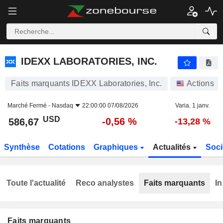
IDEXX LABORATORIES, INC.
586,67
$
-0,56 %
IDEXX LABORATORIES, INC.
Faits marquants IDEXX Laboratories, Inc.
Actions
Marché Fermé -
Nasdaq
22:00:00 07/08/2026
Varia. 1 janv.
USD
-0,56 %
586,67
-13,28 %
Synthèse
Cotations
Graphiques
Actualités
Soci
Toute l'actualité
Reco analystes
Faits marquants
In
Faits marquants