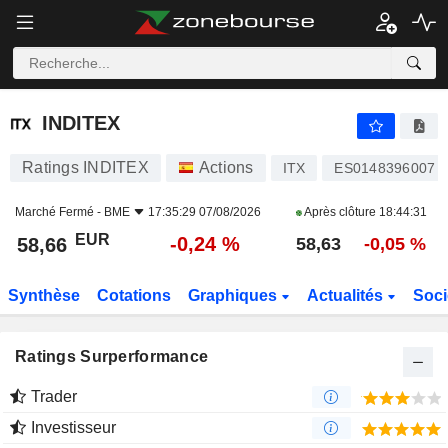
INDITEX
58,66
€
-0,24 %
INDITEX
Ratings INDITEX
Actions
ITX
ES0148396007
Marché Fermé -
BME
17:35:29 07/08/2026
Après clôture
18:44:31
EUR
-0,24 %
58,66
58,63
-0,05 %
Synthèse
Cotations
Graphiques
Actualités
Soci
Ratings Surperformance
Trader
Investisseur