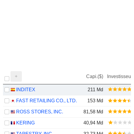
Capi.($)
Investisseur
INDITEX
211 Md
FAST RETAILING CO., LTD.
153 Md
ROSS STORES, INC.
81,58 Md
KERING
40,94 Md
TAPESTRY, INC.
32,73 Md