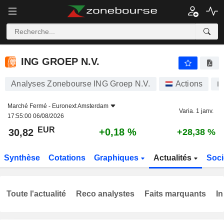
ING GROEP N.V.
30,82
€
+0,18 %
ING GROEP N.V.
Analyses Zonebourse ING Groep N.V.
Actions
I
Marché Fermé -
Euronext Amsterdam
Varia. 1 janv.
17:55:00 06/08/2026
EUR
+0,18 %
30,82
+28,38 %
Synthèse
Cotations
Graphiques
Actualités
Soci
Toute l'actualité
Reco analystes
Faits marquants
In