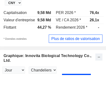
Capitalisation
9,58 Md
PER 2026 *
76,4x
P
Valeur d'entreprise
9,58 Md
VE / CA 2026 *
26,1x
V
Flottant
44,27 %
Rendement 2026 *
-
R
Plus de ratios de valorisation
* Données estimées
Graphique: Innovita Biological Technology Co.,
Ltd.