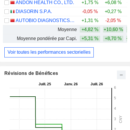
ANDON HEALTH CO., LTD.
+1,75 %
+6,08 %
+
DIASORIN S.P.A.
-0,05 %
+0,27 %
AUTOBIO DIAGNOSTICS CO., LTD.
+1,31 %
-2,05 %
-
Moyenne
+4,82 %
+10,60 %
+
Moyenne pondérée par Capi.
+5,31 %
+8,70 %
+
Voir toutes les performances sectorielles
Révisions de Bénéfices