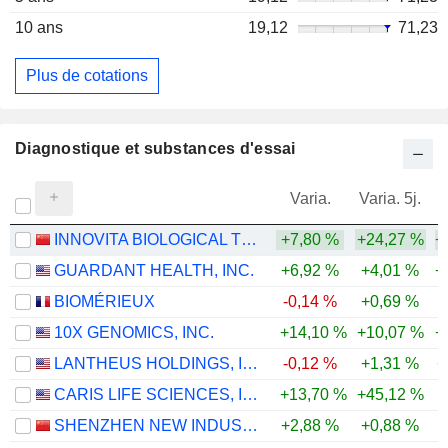
10 ans
19,12
71,23
Plus de cotations
Diagnostique et substances d'essai
Varia.
Varia. 5j.
INNOVITA BIOLOGICAL TECHNOLOGY CO., LTD.
+7,80 %
+24,27 %
+
GUARDANT HEALTH, INC.
+6,92 %
+4,01 %
+
BIOMÉRIEUX
-0,14 %
+0,69 %
-
10X GENOMICS, INC.
+14,10 %
+10,07 %
+
LANTHEUS HOLDINGS, INC.
-0,12 %
+1,31 %
+
CARIS LIFE SCIENCES, INC.
+13,70 %
+45,12 %
-
SHENZHEN NEW INDUSTRIES BIOMEDICAL ENGINEERING CO., LTD.
+2,88 %
+0,88 %
-