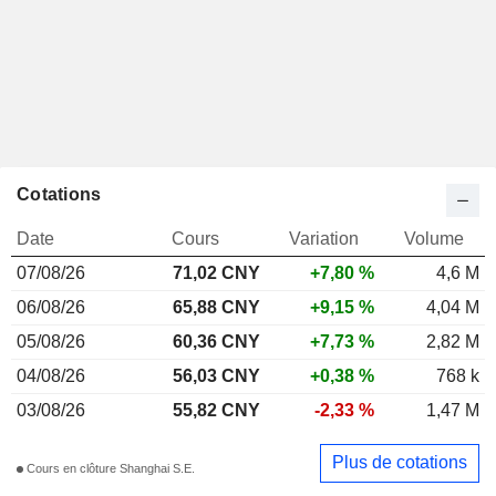
Cotations
Date
Cours
Variation
Volume
07/08/26
71,02 CNY
+7,80 %
4,6 M
06/08/26
65,88 CNY
+9,15 %
4,04 M
05/08/26
60,36 CNY
+7,73 %
2,82 M
04/08/26
56,03 CNY
+0,38 %
768 k
03/08/26
55,82 CNY
-2,33 %
1,47 M
Plus de cotations
Cours en clôture Shanghai S.E.