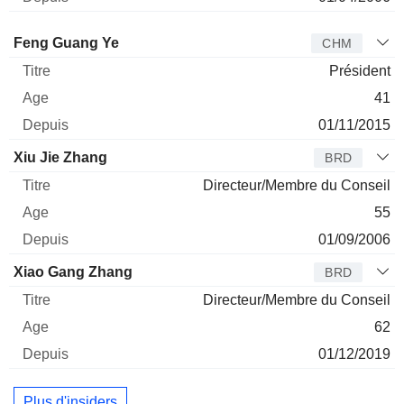
Administrateur
Titre
Age
Depuis
Feng Guang Ye
CHM
Président
41
01/11/2015
Xiu Jie Zhang
BRD
Directeur/Membre du Conseil
55
01/09/2006
Xiao Gang Zhang
BRD
Directeur/Membre du Conseil
62
01/12/2019
Plus d'insiders