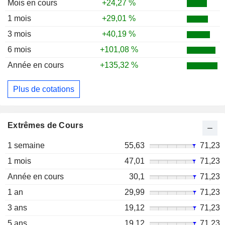
Mois en cours
+24,27 %
1 mois
+29,01 %
3 mois
+40,19 %
6 mois
+101,08 %
Année en cours
+135,32 %
Plus de cotations
Extrêmes de Cours
1 semaine
55,63
71,23
1 mois
47,01
71,23
Année en cours
30,1
71,23
1 an
29,99
71,23
3 ans
19,12
71,23
5 ans
19,12
71,23