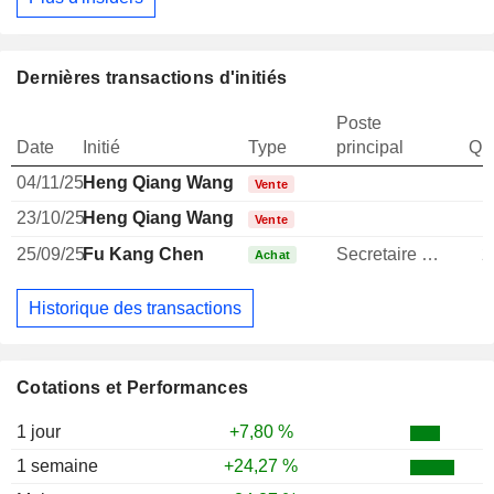
Dernières transactions d'initiés
Poste
Date
Initié
Type
principal
Qua
04/11/25
Heng Qiang Wang
Vente
23/10/25
Heng Qiang Wang
Vente
25/09/25
Fu Kang Chen
Secretaire general
2
Achat
Historique des transactions
Cotations et Performances
1 jour
+7,80 %
1 semaine
+24,27 %