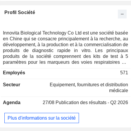
Profil Société
Innovita Biological Technology Co Ltd est une société basée
en Chine qui se consacre principalement à la recherche, au
développement, à la production et à la commercialisation de
produits de diagnostic rapide in vitro. Les principaux
produits de la société comprennent des kits de test à 5
paramètres pour les marqueurs des voies respiratoires sur
sang total, des kits de test à 3 paramètres pour l'antigène de
Employés
571
la grippe, des kits de test à 3 paramètres pour les anticorps
de la grippe, des kits de test à 5 paramètres pour les
Secteur
Equipement, fournitures et distribution
marqueurs des voies respiratoires sur sérum, des kits de test
médicale
à 9 paramètres par fluorescence pour les voies respiratoires,
ainsi que d'autres produits. Ces produits sont principalement
Agenda
27/08
Publication des résultats - Q2 2026
utilisés pour la détection d'agents pathogènes respiratoires,
d'agents pathogènes gastro-intestinaux, le diagnostic de
l'hépatite et d'autres applications. La société exerce
Plus d'informations sur la société
principalement ses activités sur les marchés nationaux et
internationaux.