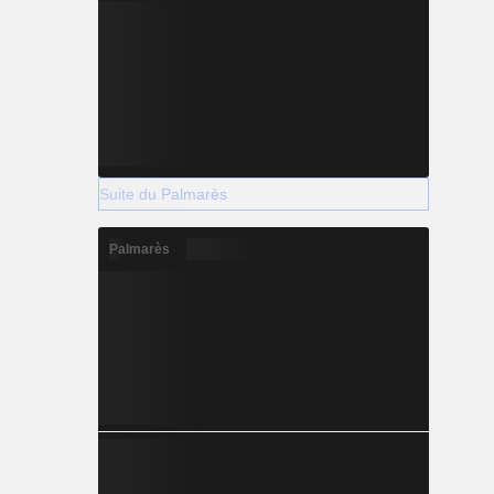
Suite du Palmarès
Palmarès