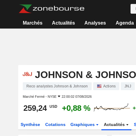
Marchés
Actualités
Analyses
Agenda
JOHNSON & JOHNS
Reco analystes Johnson & Johnson
Actions
JNJ
Marché Fermé -
NYSE
22:00:02 07/08/2026
259,24
+0,88 %
USD
+
Synthèse
Cotations
Graphiques
Actualités