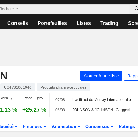
Conseils
Portefeuilles
Listes
Trading
Scr
ON
Ajouter à une liste
Rapp
US4781601046
Produits pharmaceutiques
Varia. 5j.
Varia. 1 janv.
07/08
L'actif net de Murray International progresse mais la performance reste en deçà de l'indice de référence
1,13 %
+25,27 %
06/08
JOHNSON & JOHNSON : Guggenheim persiste à l'achat
Société
Finances
Valorisation
Consensus
Ratings