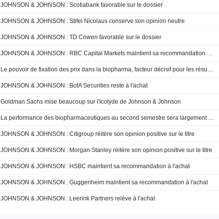
JOHNSON & JOHNSON : Scotiabank favorable sur le dossier
JOHNSON & JOHNSON : Stifel Nicolaus conserve son opinion neutre
JOHNSON & JOHNSON : TD Cowen favorable sur le dossier
JOHNSON & JOHNSON : RBC Capital Markets maintient sa recommandation à l'achat
Le pouvoir de fixation des prix dans la biopharma, facteur décisif pour les résultats du deuxième trimestre, selon BofA
JOHNSON & JOHNSON : BofA Securities reste à l'achat
Goldman Sachs mise beaucoup sur l'Icotyde de Johnson & Johnson
La performance des biopharmaceutiques au second semestre sera largement portée par les fondamentaux, selon Morgan Stanley
JOHNSON & JOHNSON : Citigroup réitère son opinion positive sur le titre
JOHNSON & JOHNSON : Morgan Stanley réitère son opinion positive sur le titre
JOHNSON & JOHNSON : HSBC maintient sa recommandation à l'achat
JOHNSON & JOHNSON : Guggenheim maintient sa recommandation à l'achat
JOHNSON & JOHNSON : Leerink Partners relève à l'achat