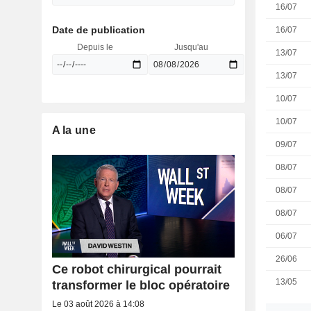
16/07
Date de publication
16/07
Depuis le
Jusqu'au
13/07
13/07
10/07
10/07
A la une
09/07
08/07
08/07
08/07
06/07
26/06
Ce robot chirurgical pourrait
13/05
transformer le bloc opératoire
Le 03 août 2026 à 14:08