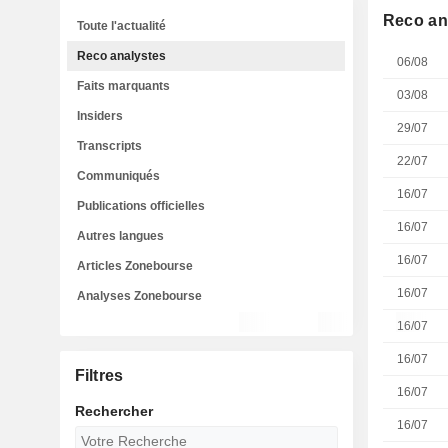
Reco an
Toute l'actualité
Reco analystes
06/08
Faits marquants
03/08
Insiders
29/07
Transcripts
22/07
Communiqués
16/07
Publications officielles
16/07
Autres langues
16/07
Articles Zonebourse
16/07
Analyses Zonebourse
16/07
16/07
Filtres
16/07
Rechercher
16/07