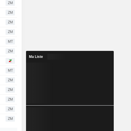
ZM
ZM
ZM
ZM
MT
ZM
Ma Liste
MT
ZM
ZM
ZM
ZM
ZM