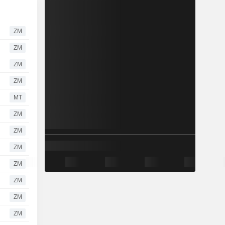
ZM
ZM
ZM
ZM
MT
ZM
ZM
ZM
ZM
ZM
ZM
ZM