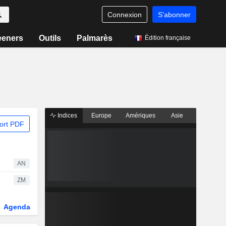
Connexion
S'abonner
eeners
Outils
Palmarès
Édition française
Indices
Europe
Amériques
Asie
ort PDF
AN
ZM
Agenda
Secteur
Dérivés
Fonds et ETFs