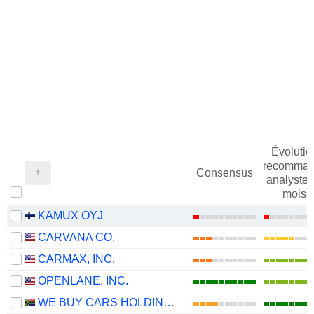
Évolutio
recomman
Consensus
analystes
mois
KAMUX OYJ
CARVANA CO.
CARMAX, INC.
OPENLANE, INC.
WE BUY CARS HOLDINGS LIMITED