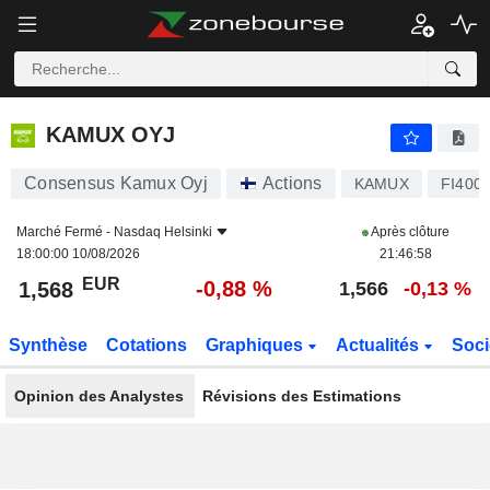
KAMUX OYJ
1,568
€
-0,88 %
KAMUX OYJ
Consensus Kamux Oyj
Actions
KAMUX
FI400
Marché Fermé -
Nasdaq Helsinki
Après clôture
18:00:00 10/08/2026
21:46:58
EUR
-0,88 %
1,568
1,566
-0,13 %
Synthèse
Cotations
Graphiques
Actualités
Soci
Opinion des Analystes
Révisions des Estimations