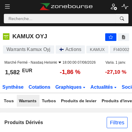
KAMUX OYJ
1,582
€
-1,86 %
KAMUX OYJ
Warrants Kamux Oyj
Actions
KAMUX
FI40002
Marché Fermé -
Nasdaq Helsinki
18:00:00 07/08/2026
Varia. 1 janv.
EUR
-1,86 %
1,582
-27,10 %
Synthèse
Cotations
Graphiques
Actualités
Soci
Tous
Warrants
Turbos
Produits de levier
Produits d'inv
Filtres
Produits Dérivés