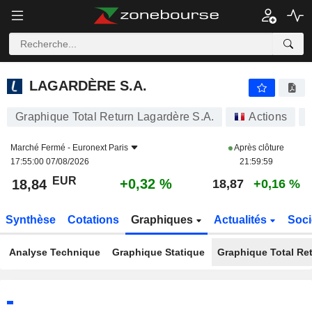
LAGARDÈRE S.A.
18,84
€
+0,32 %
LAGARDÈRE S.A.
Graphique Total Return Lagardère S.A.
Actions
Marché Fermé -
Euronext Paris
Après clôture
17:55:00 07/08/2026
21:59:59
EUR
+0,32 %
18,84
18,87
+0,16 %
Synthèse
Cotations
Graphiques
Actualités
Soci
Analyse Technique
Graphique Statique
Graphique Total Re