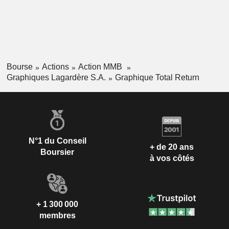
Bourse
Actions
Action MMB
Graphiques Lagardère S.A.
Graphique Total Return
N°1 du Conseil
+ de 20 ans
Boursier
à vos côtés
+ 1 300 000
membres