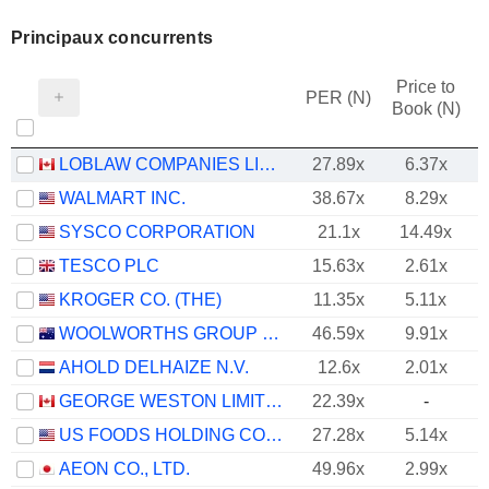
Principaux concurrents
Price to
PER (N)
Book (N)
LOBLAW COMPANIES LIMITED
27.89x
6.37x
WALMART INC.
38.67x
8.29x
SYSCO CORPORATION
21.1x
14.49x
TESCO PLC
15.63x
2.61x
KROGER CO. (THE)
11.35x
5.11x
WOOLWORTHS GROUP LIMITED
46.59x
9.91x
AHOLD DELHAIZE N.V.
12.6x
2.01x
GEORGE WESTON LIMITED
22.39x
-
US FOODS HOLDING CORP.
27.28x
5.14x
AEON CO., LTD.
49.96x
2.99x