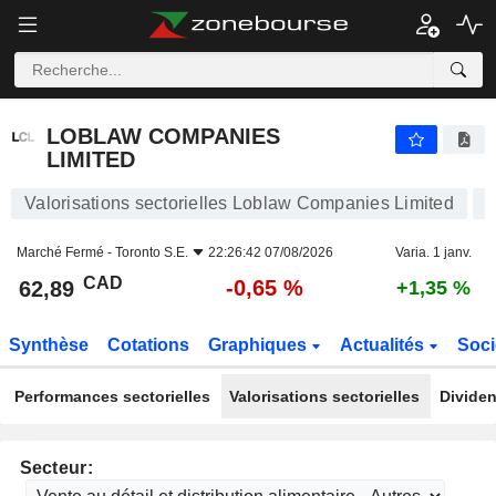
LOBLAW COMPANIES LIMITED
62,89
$
-0,65 %
LOBLAW COMPANIES
LIMITED
Valorisations sectorielles Loblaw Companies Limited
Marché Fermé -
Toronto S.E.
22:26:42 07/08/2026
Varia. 1 janv.
CAD
-0,65 %
62,89
+1,35 %
Synthèse
Cotations
Graphiques
Actualités
Soci
Performances sectorielles
Valorisations sectorielles
Dividen
Secteur: