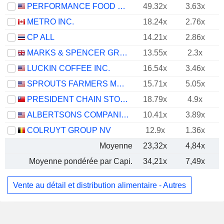
PERFORMANCE FOOD GROUP COMPANY
49.32x
3.63x
METRO INC.
18.24x
2.76x
CP ALL
14.21x
2.86x
MARKS & SPENCER GROUP PLC
13.55x
2.3x
LUCKIN COFFEE INC.
16.54x
3.46x
SPROUTS FARMERS MARKET, INC.
15.71x
5.05x
PRESIDENT CHAIN STORE CORPORATION
18.79x
4.9x
ALBERTSONS COMPANIES, INC.
10.41x
3.89x
COLRUYT GROUP NV
12.9x
1.36x
Moyenne
23,32x
4,84x
Moyenne pondérée par Capi.
34,21x
7,49x
Vente au détail et distribution alimentaire - Autres