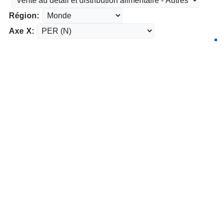
Région:
Axe X: