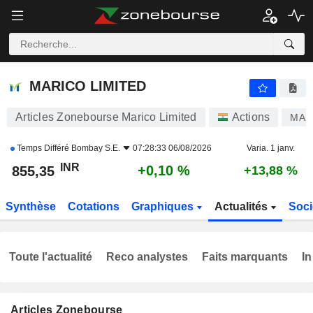
MARICO LIMITED
854,60
₹
+0,01 %
MARICO LIMITED
Articles Zonebourse Marico Limited
Actions
MAR
Temps Différé
Bombay S.E.
07:28:33 06/08/2026
Varia. 1 janv.
INR
+0,10 %
855,35
+13,88 %
Synthèse
Cotations
Graphiques
Actualités
Soci
Toute l'actualité
Reco analystes
Faits marquants
In
Articles Zonebourse