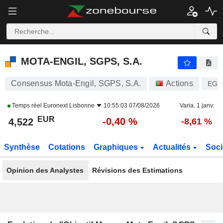
MOTA-ENGIL, SGPS, S.A.
4,522
€
-0,40 %
MOTA-ENGIL, SGPS, S.A.
Consensus Mota-Engil, SGPS, S.A.
Actions
EGL
Temps réel
Euronext Lisbonne
10:55:03 07/08/2026
Varia. 1 janv.
EUR
-0,40 %
4,522
-8,61 %
Synthèse
Cotations
Graphiques
Actualités
Soci
Opinion des Analystes
Révisions des Estimations