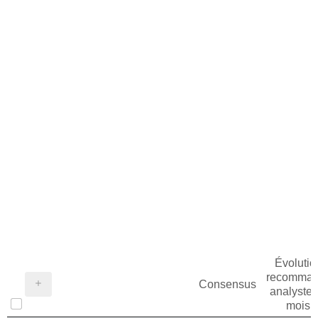
Évolutio
recomman
Consensus
analystes
mois